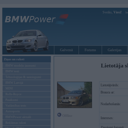
Sveiks,
Viesi!
Ie
Galvenā
Forums
Galerijas
Ziņas un raksti
Lietotāja s
BMW modeļu jaunumi
BMW testi
Tehnoloģijas & sasniegumi
BMW Latvijā
Lietotājvārds:
MINI
Braucu ar:
Rolls-Royce
Pasākumi
Nodarbošanās:
Vadāmības tests
Autosports
Offline
BMWPower aktuāli
Intereses:
Reklāmas raksti
Ziņojumi forumā: