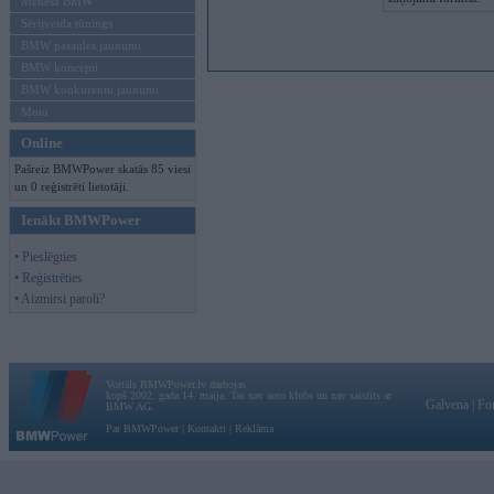
Mēneša BMW
Sērijveida tūnings
BMW pasaules jaunumi
BMW koncepti
BMW konkurentu jaunumi
Moto
Online
Pašreiz BMWPower skatās 85 viesi
un 0 reģistrēti lietotāji.
Ienākt BMWPower
• Pieslēgties
• Reģistrēties
• Aizmirsi paroli?
Vortāls BMWPower.lv darbojas
kopš 2002. gada 14. maija. Tas nav auto klubs un nav saistīts ar
Galvena
|
Fo
BMW AG.
Par BMWPower
|
Kontakti
|
Reklāma