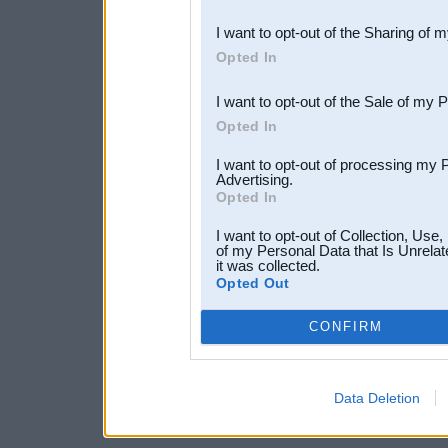
also be disclosed by us to 
I want to opt-out of the Sharing of 
Downstream Participants
th
Opted In
third parties.
I want to opt-out of the Sale of my 
Opted In
I want to opt-out of processing my 
Advertising.
Opted In
I want to opt-out of Collection, Use
of my Personal Data that Is Unrelat
it was collected.
Opted Out
CONFIRM
Data Deletion