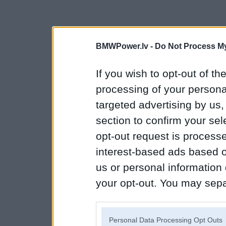
BMWPower.lv -
Do Not Process My
If you wish to opt-out of the
processing of your personal
targeted advertising by us
section to confirm your sel
opt-out request is proces
interest-based ads based o
us or personal information d
your opt-out. You may separ
disclosure of your personal
IAB’s list of downstream pa
Personal Data Processing Opt Outs