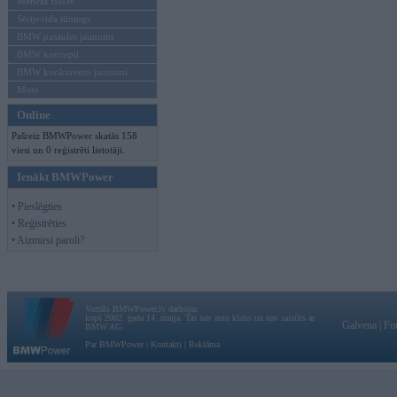
Mēneša BMW
Sērijveida tūnings
BMW pasaules jaunumi
BMW koncepti
BMW konkurentu jaunumi
Moto
Online
Pašreiz BMWPower skatās 158
viesi un 0 reģistrēti lietotāji.
Ienākt BMWPower
• Pieslēgties
• Reģistrēties
• Aizmirsi paroli?
Vortāls BMWPower.lv darbojas
kopš 2002. gada 14. maija. Tas nav auto klubs un nav saistīts ar
Galvena
|
Fo
BMW AG.
Par BMWPower
|
Kontakti
|
Reklāma