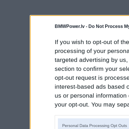
BMWPower.lv -
Do Not Process My
If you wish to opt-out of the
processing of your personal
targeted advertising by us
section to confirm your sel
opt-out request is proces
interest-based ads based o
us or personal information d
your opt-out. You may separ
disclosure of your personal
IAB’s list of downstream pa
Personal Data Processing Opt Outs