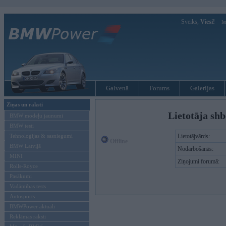
Sveiks,
Viesi!
Ie
Galvenā
Forums
Galerijas
Ziņas un raksti
Lietotāja shb
BMW modeļu jaunumi
BMW testi
Tehnoloģijas & sasniegumi
Lietotājvārds:
Offline
BMW Latvijā
Nodarbošanās:
MINI
Ziņojumi forumā:
Rolls-Royce
Pasākumi
Vadāmības tests
Autosports
BMWPower aktuāli
Reklāmas raksti