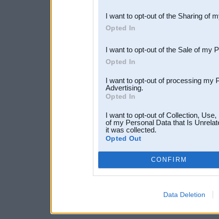
also be disclosed by us to 
I want to opt-out of the Sharing of 
Downstream Participants
th
Opted In
third parties.
I want to opt-out of the Sale of my 
Opted In
I want to opt-out of processing my 
Advertising.
Opted In
I want to opt-out of Collection, Use
of my Personal Data that Is Unrelat
it was collected.
Opted Out
CONFIRM
Data Deletion