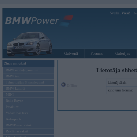
Sveiks,
Viesi!
Ie
Galvenā
Forums
Galerijas
Ziņas un raksti
Lietotāja shbet
BMW modeļu jaunumi
BMW testi
Tehnoloģijas & sasniegumi
Lietotājvārds:
Offline
BMW Latvijā
Ziņojumi forumā:
MINI
Rolls-Royce
Pasākumi
Vadāmības tests
Autosports
BMWPower aktuāli
Reklāmas raksti