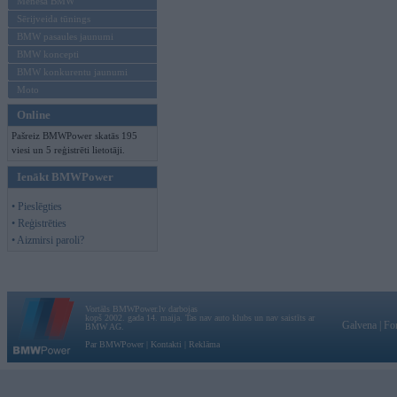
Mēneša BMW
Sērijveida tūnings
BMW pasaules jaunumi
BMW koncepti
BMW konkurentu jaunumi
Moto
Online
Pašreiz BMWPower skatās 195
viesi un 5 reģistrēti lietotāji.
Ienākt BMWPower
• Pieslēgties
• Reģistrēties
• Aizmirsi paroli?
Vortāls BMWPower.lv darbojas
kopš 2002. gada 14. maija. Tas nav auto klubs un nav saistīts ar
Galvena
|
Fo
BMW AG.
Par BMWPower
|
Kontakti
|
Reklāma