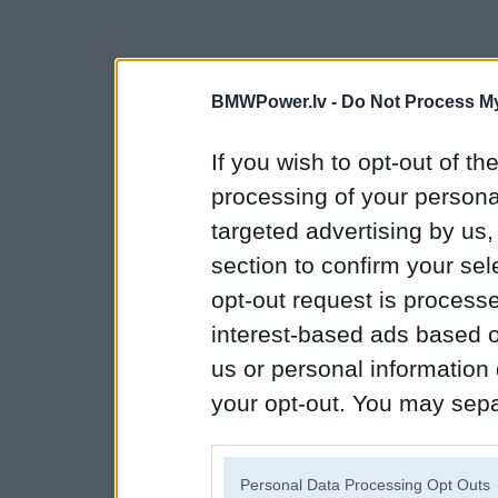
BMWPower.lv -
Do Not Process My
If you wish to opt-out of the
processing of your personal
targeted advertising by us
section to confirm your sel
opt-out request is proces
interest-based ads based o
us or personal information d
your opt-out. You may separ
disclosure of your personal
IAB’s list of downstream pa
Personal Data Processing Opt Outs