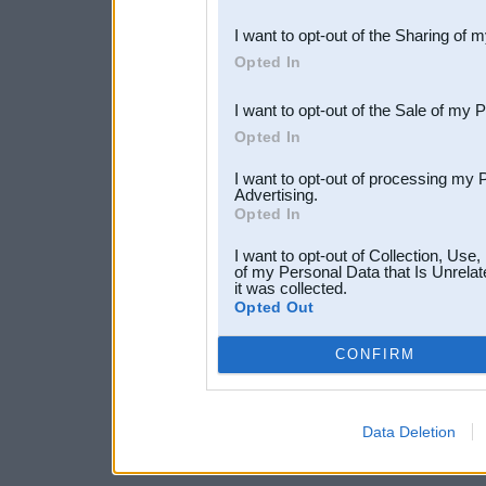
also be disclosed by us to 
I want to opt-out of the Sharing of 
Downstream Participants
th
Opted In
third parties.
I want to opt-out of the Sale of my 
Opted In
I want to opt-out of processing my 
Advertising.
Opted In
I want to opt-out of Collection, Use
of my Personal Data that Is Unrelat
it was collected.
Opted Out
CONFIRM
Data Deletion