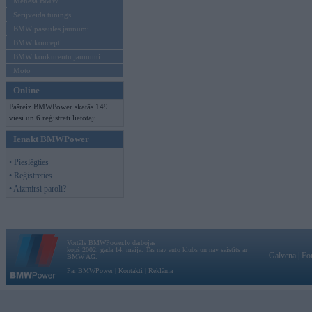
Mēneša BMW
Sērijveida tūnings
BMW pasaules jaunumi
BMW koncepti
BMW konkurentu jaunumi
Moto
Online
Pašreiz BMWPower skatās 149
viesi un 6 reģistrēti lietotāji.
Ienākt BMWPower
• Pieslēgties
• Reģistrēties
• Aizmirsi paroli?
Vortāls BMWPower.lv darbojas
kopš 2002. gada 14. maija. Tas nav auto klubs un nav saistīts ar
Galvena
|
Fo
BMW AG.
Par BMWPower
|
Kontakti
|
Reklāma