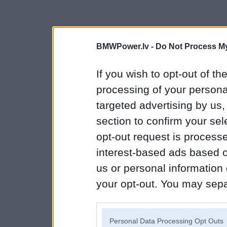
BMWPower.lv -
Do Not Process My
If you wish to opt-out of the
processing of your personal
targeted advertising by us
section to confirm your sel
opt-out request is proces
interest-based ads based o
us or personal information d
your opt-out. You may separ
disclosure of your personal
IAB’s list of downstream pa
Personal Data Processing Opt Outs