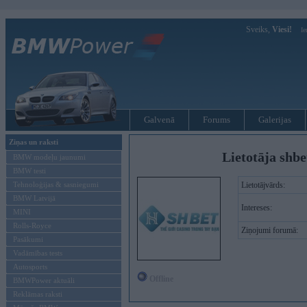
Sveiks,
Viesi!
Ie
Galvenā
Forums
Galerijas
Ziņas un raksti
Lietotāja shb
BMW modeļu jaunumi
BMW testi
Tehnoloģijas & sasniegumi
Lietotājvārds:
BMW Latvijā
Intereses:
MINI
Rolls-Royce
Ziņojumi forumā:
Pasākumi
Vadāmības tests
Autosports
Offline
BMWPower aktuāli
Reklāmas raksti