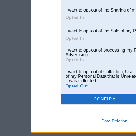
also be disclosed by us to 
I want to opt-out of the Sharing of 
Downstream Participants
th
Opted In
third parties.
I want to opt-out of the Sale of my 
Opted In
I want to opt-out of processing my 
Advertising.
Opted In
I want to opt-out of Collection, Use
of my Personal Data that Is Unrelat
it was collected.
Opted Out
CONFIRM
Data Deletion