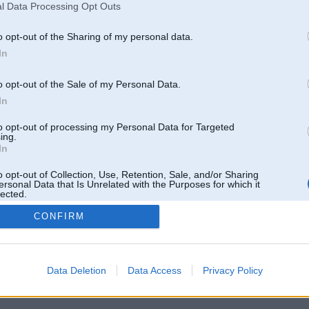
l Data Processing Opt Outs
o opt-out of the Sharing of my personal data.
In
o opt-out of the Sale of my Personal Data.
In
to opt-out of processing my Personal Data for Targeted
ing.
In
o opt-out of Collection, Use, Retention, Sale, and/or Sharing
ersonal Data that Is Unrelated with the Purposes for which it
lected.
Out
CONFIRM
 un nav saistīts ar
Galvena
|
Forums
|
Galerijas
|
Reģistrācija
|
Lietotaāji
|
Meklētājs
|
Reklā
Data Deletion
Data Access
Privacy Policy