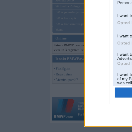
Mēneša BMW
Persona
Sērijveida tūnings
BMW pasaules jaunumi
I want t
BMW koncepti
Opted 
BMW konkurentu jaunumi
Moto
I want t
Online
Opted 
Pašreiz BMWPower skatās 133
viesi un 3 reģistrēti lietotāji.
I want 
Advertis
Ienākt BMWPower
Opted 
• Pieslēgties
• Reģistrēties
I want t
of my P
• Aizmirsi paroli?
was col
Opted 
Vortāls BMWPower.lv darbojas
kopš 2002. gada 14. maija. Tas nav auto klubs
BMW AG.
Par BMWPower
|
Kontakti
|
Reklāma