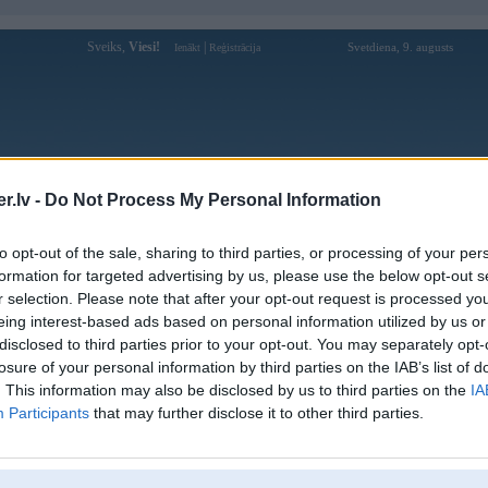
Sveiks,
Viesi!
|
Svetdiena, 9. augusts
Ienākt
Reģistrācija
Forums
Galerijas
Reģistrācija
Lietotāji
Meklētājs
.lv -
Do Not Process My Personal Information
Lietotāja shbet0team profils
to opt-out of the sale, sharing to third parties, or processing of your per
formation for targeted advertising by us, please use the below opt-out s
Lietotājvārds:
shbet0team
r selection. Please note that after your opt-out request is processed y
eing interest-based ads based on personal information utilized by us or
Ziņojumi forumā:
0
disclosed to third parties prior to your opt-out. You may separately opt-
Pēdējie ziņojumi forumā
[
]
losure of your personal information by third parties on the IAB’s list of
. This information may also be disclosed by us to third parties on the
IA
Participants
that may further disclose it to other third parties.