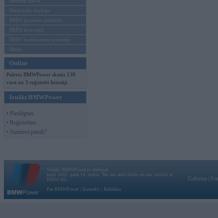
Mēneša BMW
Sērijveida tūnings
BMW pasaules jaunumi
BMW koncepti
BMW konkurentu jaunumi
Moto
Online
Pašreiz BMWPower skatās 138
viesi un 3 reģistrēti lietotāji.
Ienākt BMWPower
• Pieslēgties
• Reģistrēties
• Aizmirsi paroli?
Vortāls BMWPower.lv darbojas
kopš 2002. gada 14. maija. Tas nav auto klubs un nav saistīts ar
Galvena
|
Fo
BMW AG.
Par BMWPower
|
Kontakti
|
Reklāma