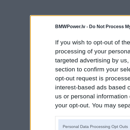
BMWPower.lv -
Do Not Process My
If you wish to opt-out of the
processing of your personal
targeted advertising by us
section to confirm your sel
opt-out request is proces
interest-based ads based o
us or personal information d
your opt-out. You may separ
disclosure of your personal
IAB’s list of downstream pa
Personal Data Processing Opt Outs