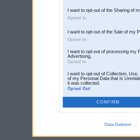
also be disclosed by us to 
I want to opt-out of the Sharing of 
Downstream Participants
th
Opted In
third parties.
I want to opt-out of the Sale of my 
Opted In
I want to opt-out of processing my 
Advertising.
Opted In
I want to opt-out of Collection, Use
of my Personal Data that Is Unrelat
it was collected.
Opted Out
CONFIRM
Data Deletion