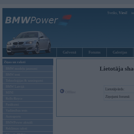
Sveiks,
Viesi!
Ie
Galvenā
Forums
Galerijas
Ziņas un raksti
Lietotāja sha
BMW modeļu jaunumi
BMW testi
Tehnoloģijas & sasniegumi
BMW Latvijā
Lietotājvārds:
Offline
MINI
Ziņojumi forumā:
Rolls-Royce
Pasākumi
Vadāmības tests
Autosports
BMWPower aktuāli
Reklāmas raksti