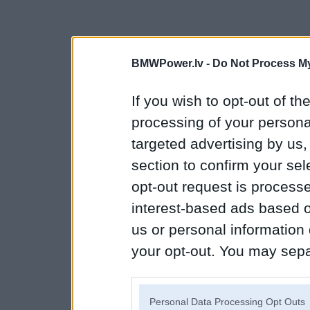
BMWPower.lv -
Do Not Process My
If you wish to opt-out of the
processing of your personal
targeted advertising by us
section to confirm your sel
opt-out request is proces
interest-based ads based o
us or personal information d
your opt-out. You may separ
disclosure of your personal
IAB’s list of downstream pa
Personal Data Processing Opt Outs