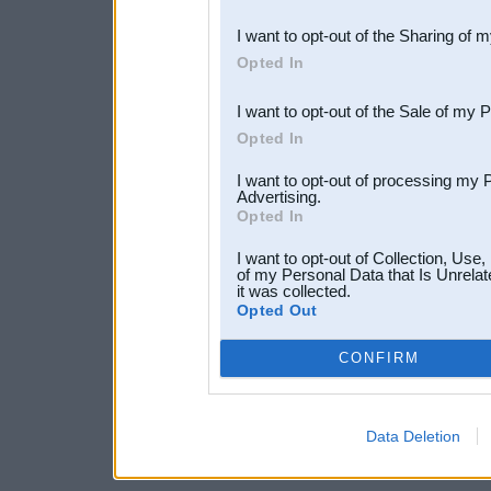
also be disclosed by us to 
I want to opt-out of the Sharing of 
Downstream Participants
th
Opted In
third parties.
I want to opt-out of the Sale of my 
Opted In
I want to opt-out of processing my 
Advertising.
Opted In
I want to opt-out of Collection, Use
of my Personal Data that Is Unrelat
it was collected.
Opted Out
CONFIRM
Data Deletion