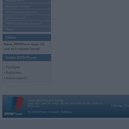
Mēneša BMW
Sērijveida tūnings
BMW pasaules jaunumi
BMW koncepti
BMW konkurentu jaunumi
Moto
Online
Pašreiz BMWPower skatās 152
viesi un 9 reģistrēti lietotāji.
Ienākt BMWPower
• Pieslēgties
• Reģistrēties
• Aizmirsi paroli?
Vortāls BMWPower.lv darbojas
kopš 2002. gada 14. maija. Tas nav auto klubs un nav saistīts ar
Galvena
|
Fo
BMW AG.
Par BMWPower
|
Kontakti
|
Reklāma