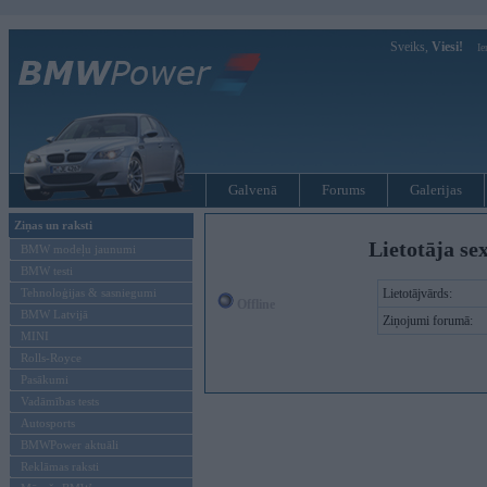
Sveiks,
Viesi!
Ie
Galvenā
Forums
Galerijas
Ziņas un raksti
Lietotāja se
BMW modeļu jaunumi
BMW testi
Tehnoloģijas & sasniegumi
Lietotājvārds:
Offline
BMW Latvijā
Ziņojumi forumā:
MINI
Rolls-Royce
Pasākumi
Vadāmības tests
Autosports
BMWPower aktuāli
Reklāmas raksti