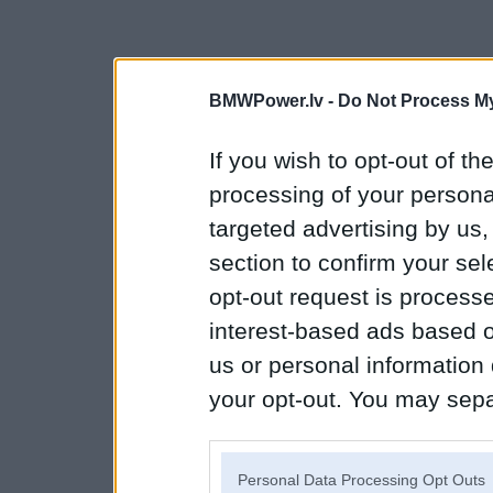
BMWPower.lv -
Do Not Process My
If you wish to opt-out of the
processing of your personal
targeted advertising by us
section to confirm your sel
opt-out request is proces
interest-based ads based o
us or personal information d
your opt-out. You may separ
disclosure of your personal
IAB’s list of downstream pa
Personal Data Processing Opt Outs