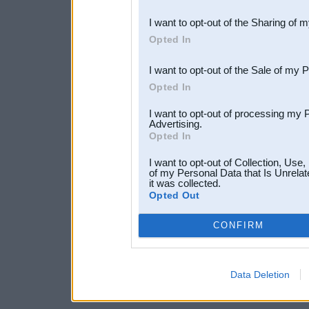
also be disclosed by us to 
I want to opt-out of the Sharing of 
Downstream Participants
th
Opted In
third parties.
I want to opt-out of the Sale of my 
Opted In
I want to opt-out of processing my 
Advertising.
Opted In
I want to opt-out of Collection, Use
of my Personal Data that Is Unrelat
it was collected.
Opted Out
CONFIRM
Data Deletion