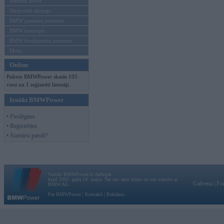
Mēneša BMW
Sērijveida tūnings
BMW pasaules jaunumi
BMW koncepti
BMW konkurentu jaunumi
Moto
Online
Pašreiz BMWPower skatās 105
viesi un 1 reģistrēti lietotāji.
Ienākt BMWPower
• Pieslēgties
• Reģistrēties
• Aizmirsi paroli?
Vortāls BMWPower.lv darbojas
kopš 2002. gada 14. maija. Tas nav auto klubs un nav saistīts ar
Galvena
|
Fo
BMW AG.
Par BMWPower
|
Kontakti
|
Reklāma