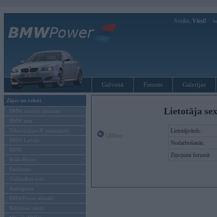
Sveiks,
Viesi!
Ie
Galvenā
Forums
Galerijas
Ziņas un raksti
Lietotāja se
BMW modeļu jaunumi
BMW testi
Tehnoloģijas & sasniegumi
Lietotājvārds:
Offline
BMW Latvijā
Nodarbošanās:
MINI
Ziņojumi forumā:
Rolls-Royce
Pasākumi
Vadāmības tests
Autosports
BMWPower aktuāli
Reklāmas raksti