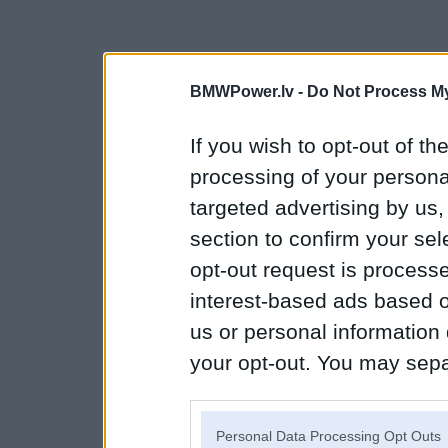
BMWPower.lv -
Do Not Process My
If you wish to opt-out of the
processing of your personal
targeted advertising by us
section to confirm your sel
opt-out request is proces
interest-based ads based o
us or personal information d
your opt-out. You may separ
disclosure of your personal
IAB’s list of downstream pa
Personal Data Processing Opt Outs