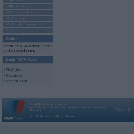
Mēneša BMW
Sērijveida tūnings
BMW pasaules jaunumi
BMW koncepti
BMW konkurentu jaunumi
Moto
Online
Pašreiz BMWPower skatās 75 viesi
un 3 reģistrēti lietotāji.
Ienākt BMWPower
• Pieslēgties
• Reģistrēties
• Aizmirsi paroli?
Vortāls BMWPower.lv darbojas
kopš 2002. gada 14. maija. Tas nav auto klubs un nav saistīts ar
Galvena
|
Fo
BMW AG.
Par BMWPower
|
Kontakti
|
Reklāma