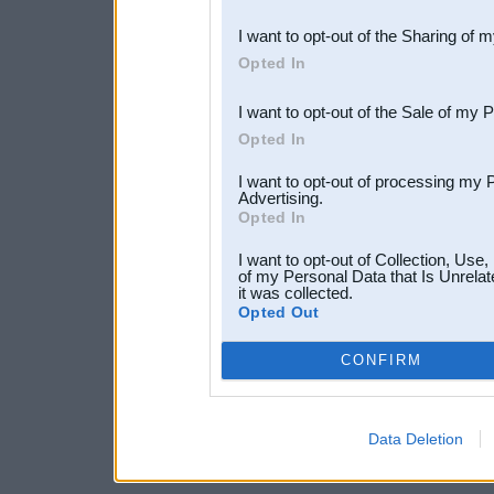
also be disclosed by us to 
I want to opt-out of the Sharing of 
Downstream Participants
th
Opted In
third parties.
I want to opt-out of the Sale of my 
Opted In
I want to opt-out of processing my 
Advertising.
Opted In
I want to opt-out of Collection, Use
of my Personal Data that Is Unrelat
it was collected.
Opted Out
CONFIRM
Data Deletion