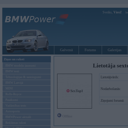
Sveiks,
Viesi!
Ie
Galvenā
Forums
Galerijas
Ziņas un raksti
Lietotāja sex
BMW modeļu jaunumi
BMW testi
Tehnoloģijas & sasniegumi
Lietotājvārds:
BMW Latvijā
MINI
Nodarbošanās:
Rolls-Royce
Pasākumi
Ziņojumi forumā:
Vadāmības tests
Autosports
Offline
BMWPower aktuāli
Reklāmas raksti