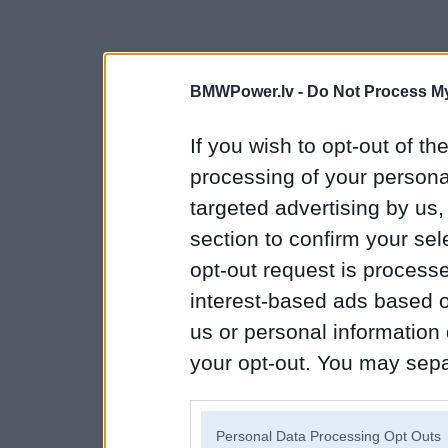
BMWPower.lv -
Do Not Process My
If you wish to opt-out of the
processing of your personal
targeted advertising by us
section to confirm your sel
opt-out request is proces
interest-based ads based o
us or personal information d
your opt-out. You may separ
disclosure of your personal
IAB’s list of downstream pa
Personal Data Processing Opt Outs