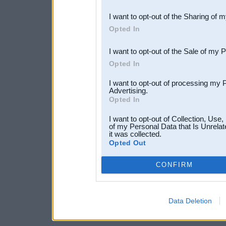
also be disclosed by us to 
I want to opt-out of the Sharing of 
Downstream Participants
th
Opted In
third parties.
I want to opt-out of the Sale of my 
Opted In
I want to opt-out of processing my 
Advertising.
Opted In
I want to opt-out of Collection, Use
of my Personal Data that Is Unrelat
it was collected.
Opted Out
CONFIRM
Data Deletion