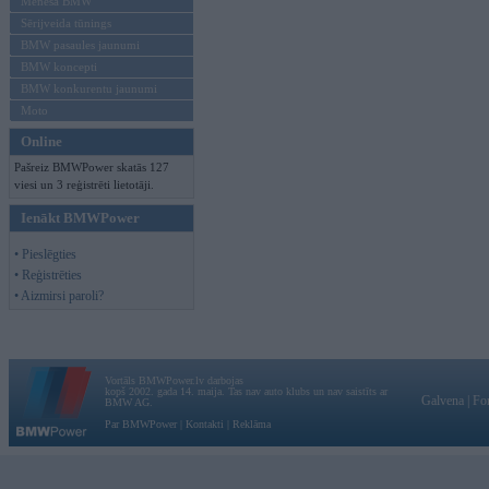
Mēneša BMW
Sērijveida tūnings
BMW pasaules jaunumi
BMW koncepti
BMW konkurentu jaunumi
Moto
Online
Pašreiz BMWPower skatās 127
viesi un 3 reģistrēti lietotāji.
Ienākt BMWPower
• Pieslēgties
• Reģistrēties
• Aizmirsi paroli?
Vortāls BMWPower.lv darbojas
kopš 2002. gada 14. maija. Tas nav auto klubs un nav saistīts ar
Galvena
|
Fo
BMW AG.
Par BMWPower
|
Kontakti
|
Reklāma