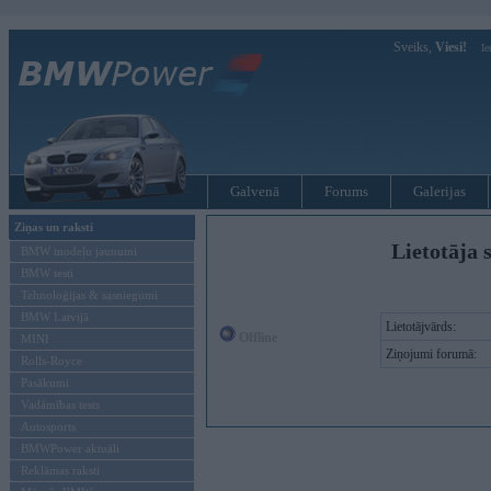
Sveiks,
Viesi!
Ie
Galvenā
Forums
Galerijas
Ziņas un raksti
Lietotāja 
BMW modeļu jaunumi
BMW testi
Tehnoloģijas & sasniegumi
BMW Latvijā
Lietotājvārds:
Offline
MINI
Ziņojumi forumā:
Rolls-Royce
Pasākumi
Vadāmības tests
Autosports
BMWPower aktuāli
Reklāmas raksti