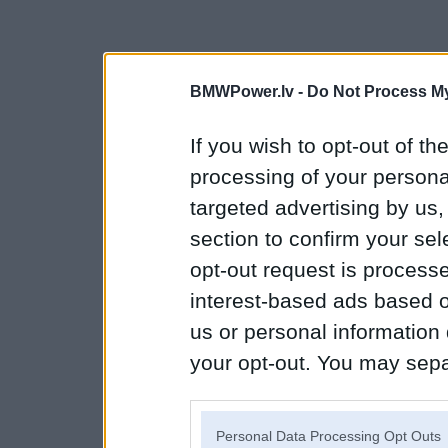
BMWPower.lv -
Do Not Process My
If you wish to opt-out of the
processing of your personal
targeted advertising by us
section to confirm your sel
opt-out request is proces
interest-based ads based o
us or personal information d
your opt-out. You may separ
disclosure of your personal
IAB’s list of downstream pa
Personal Data Processing Opt Outs