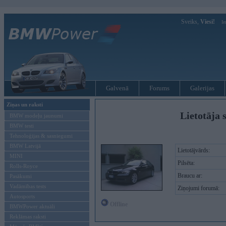
Sveiks,
Viesi!
Ie
Galvenā
Forums
Galerijas
Ziņas un raksti
Lietotāja 
BMW modeļu jaunumi
BMW testi
Tehnoloģijas & sasniegumi
BMW Latvijā
Lietotājvārds:
MINI
Pilsēta:
Rolls-Royce
Braucu ar:
Pasākumi
Vadāmības tests
Ziņojumi forumā:
Autosports
Offline
BMWPower aktuāli
Reklāmas raksti