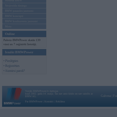
Mēneša BMW
Sērijveida tūnings
BMW pasaules jaunumi
BMW koncepti
BMW konkurentu jaunumi
Moto
Online
Pašreiz BMWPower skatās 139
viesi un 7 reģistrēti lietotāji.
Ienākt BMWPower
• Pieslēgties
• Reģistrēties
• Aizmirsi paroli?
Vortāls BMWPower.lv darbojas
kopš 2002. gada 14. maija. Tas nav auto klubs un nav saistīts ar
Galvena
|
Fo
BMW AG.
Par BMWPower
|
Kontakti
|
Reklāma