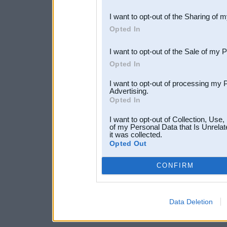
also be disclosed by us to 
I want to opt-out of the Sharing of 
Downstream Participants
th
Opted In
third parties.
I want to opt-out of the Sale of my 
Opted In
I want to opt-out of processing my 
Advertising.
Opted In
I want to opt-out of Collection, Use
of my Personal Data that Is Unrelat
it was collected.
Opted Out
CONFIRM
Data Deletion