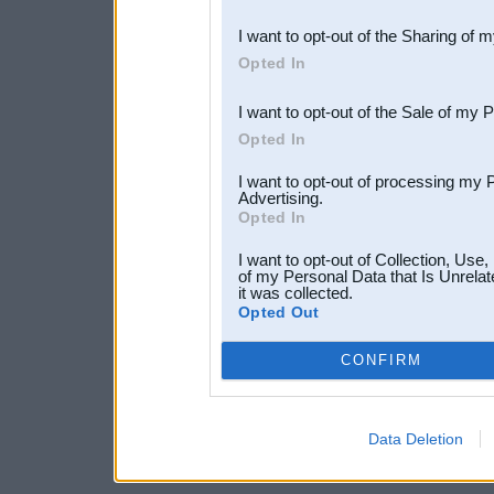
also be disclosed by us to 
I want to opt-out of the Sharing of 
Downstream Participants
th
Opted In
third parties.
I want to opt-out of the Sale of my 
Opted In
I want to opt-out of processing my 
Advertising.
Opted In
I want to opt-out of Collection, Use
of my Personal Data that Is Unrelat
it was collected.
Opted Out
CONFIRM
Data Deletion