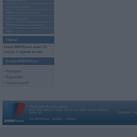
Mēneša BMW
Sērijveida tūnings
BMW pasaules jaunumi
BMW koncepti
BMW konkurentu jaunumi
Moto
Online
Pašreiz BMWPower skatās 155
viesi un 1 reģistrēti lietotāji.
Ienākt BMWPower
• Pieslēgties
• Reģistrēties
• Aizmirsi paroli?
Vortāls BMWPower.lv darbojas
kopš 2002. gada 14. maija. Tas nav auto klubs un nav saistīts ar
Galvena
|
Fo
BMW AG.
Par BMWPower
|
Kontakti
|
Reklāma