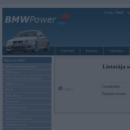
Sveiks,
Viesi!
Ie
Galvenā
Forums
Galerijas
Ziņas un raksti
Lietotāja 
BMW modeļu jaunumi
BMW testi
Tehnoloģijas & sasniegumi
BMW Latvijā
Lietotājvārds:
Offline
MINI
Ziņojumi forumā:
Rolls-Royce
Pasākumi
Vadāmības tests
Autosports
BMWPower aktuāli
Reklāmas raksti