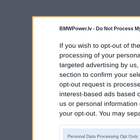
BMWPower.lv -
Do Not Process My
If you wish to opt-out of the
processing of your personal
targeted advertising by us
section to confirm your sel
opt-out request is proces
interest-based ads based o
us or personal information d
your opt-out. You may separ
disclosure of your personal
IAB’s list of downstream pa
Personal Data Processing Opt Outs