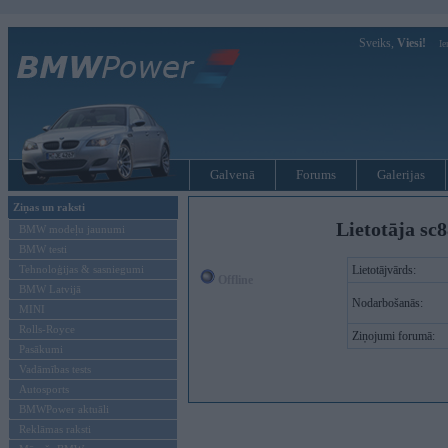
Sveiks,
Viesi!
Ie
Galvenā
Forums
Galerijas
Ziņas un raksti
Lietotāja sc
BMW modeļu jaunumi
BMW testi
Tehnoloģijas & sasniegumi
Lietotājvārds:
Offline
BMW Latvijā
Nodarbošanās:
MINI
Rolls-Royce
Ziņojumi forumā:
Pasākumi
Vadāmības tests
Autosports
BMWPower aktuāli
Reklāmas raksti