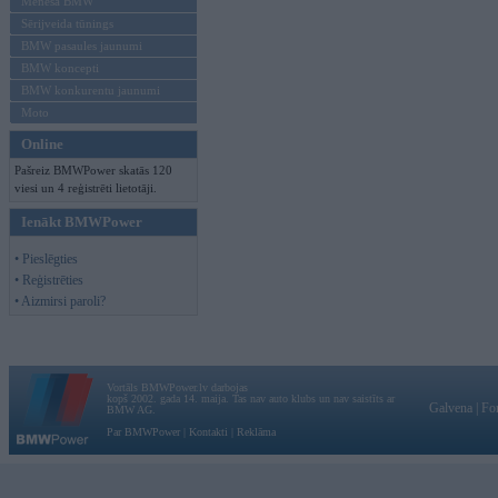
Mēneša BMW
Sērijveida tūnings
BMW pasaules jaunumi
BMW koncepti
BMW konkurentu jaunumi
Moto
Online
Pašreiz BMWPower skatās 120
viesi un 4 reģistrēti lietotāji.
Ienākt BMWPower
• Pieslēgties
• Reģistrēties
• Aizmirsi paroli?
Vortāls BMWPower.lv darbojas
kopš 2002. gada 14. maija. Tas nav auto klubs un nav saistīts ar
Galvena
|
Fo
BMW AG.
Par BMWPower
|
Kontakti
|
Reklāma