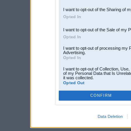
also be disclosed by us to 
I want to opt-out of the Sharing of 
Downstream Participants
th
Opted In
third parties.
I want to opt-out of the Sale of my 
Opted In
I want to opt-out of processing my 
Advertising.
Opted In
I want to opt-out of Collection, Use
of my Personal Data that Is Unrelat
it was collected.
Opted Out
CONFIRM
Data Deletion