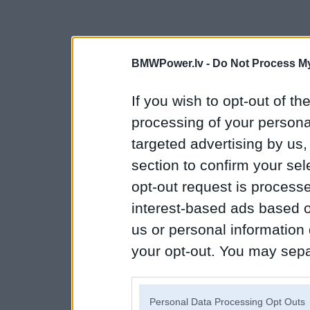
BMWPower.lv -
Do Not Process My
If you wish to opt-out of the
processing of your personal
targeted advertising by us
section to confirm your sel
opt-out request is proces
interest-based ads based o
us or personal information d
your opt-out. You may separ
disclosure of your personal
IAB’s list of downstream pa
Personal Data Processing Opt Outs