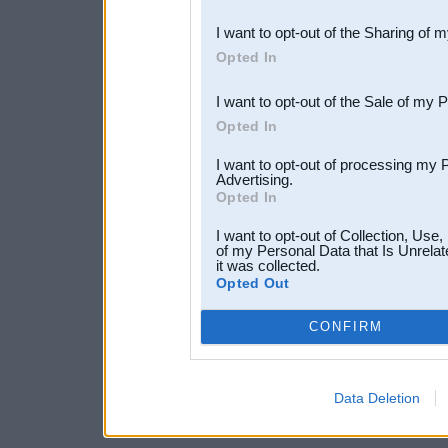
also be disclosed by us to 
I want to opt-out of the Sharing of 
Downstream Participants
th
Opted In
third parties.
I want to opt-out of the Sale of my 
Opted In
I want to opt-out of processing my 
Advertising.
Opted In
I want to opt-out of Collection, Use
of my Personal Data that Is Unrelat
it was collected.
Opted Out
CONFIRM
Data Deletion