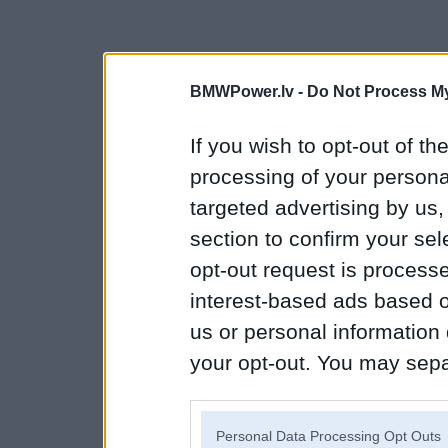
BMWPower.lv -
Do Not Process My
If you wish to opt-out of the
processing of your personal
targeted advertising by us
section to confirm your sel
opt-out request is proces
interest-based ads based o
us or personal information d
your opt-out. You may separ
disclosure of your personal
IAB’s list of downstream pa
Personal Data Processing Opt Outs