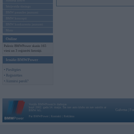
Mēneša BMW
Sērijveida tūnings
BMW pasaules jaunumi
BMW koncepti
BMW konkurentu jaunumi
Moto
Online
Pašreiz BMWPower skatās 165
viesi un 3 reģistrēti lietotāji.
Ienākt BMWPower
• Pieslēgties
• Reģistrēties
• Aizmirsi paroli?
Vortāls BMWPower.lv darbojas
kopš 2002. gada 14. maija. Tas nav auto klubs un nav saistīts ar
Galvena
|
Fo
BMW AG.
Par BMWPower
|
Kontakti
|
Reklāma