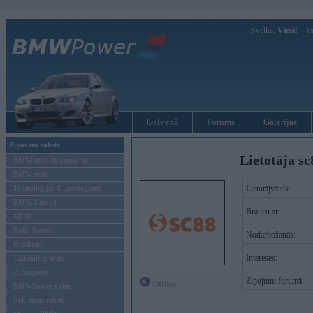
Sveiks,
Viesi!
Ie
Galvenā
Forums
Galerijas
Ziņas un raksti
Lietotāja sc
BMW modeļu jaunumi
BMW testi
Tehnoloģijas & sasniegumi
Lietotājvārds:
BMW Latvijā
Braucu ar:
MINI
Rolls-Royce
Nodarbošanās:
Pasākumi
Intereses:
Vadāmības tests
Autosports
Ziņojumi forumā:
Offline
BMWPower aktuāli
Reklāmas raksti