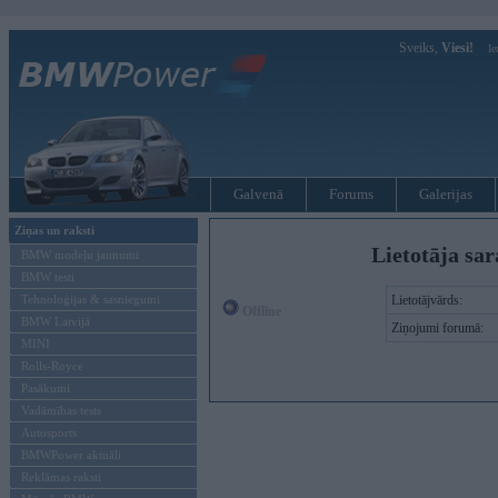
Sveiks,
Viesi!
Ie
Galvenā
Forums
Galerijas
Ziņas un raksti
Lietotāja sar
BMW modeļu jaunumi
BMW testi
Tehnoloģijas & sasniegumi
Lietotājvārds:
Offline
BMW Latvijā
Ziņojumi forumā:
MINI
Rolls-Royce
Pasākumi
Vadāmības tests
Autosports
BMWPower aktuāli
Reklāmas raksti