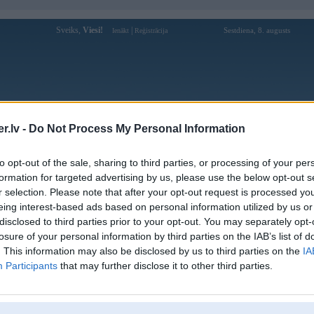
Sveiks,
Viesi!
|
Sestdiena, 8. augusts
Ienākt
Reģistrācija
Forums
Galerijas
Reģistrācija
Lietotāji
Meklētājs
.lv -
Do Not Process My Personal Information
Lietotāja saovipdev profils
to opt-out of the sale, sharing to third parties, or processing of your per
formation for targeted advertising by us, please use the below opt-out s
Lietotājvārds:
saovipdev
r selection. Please note that after your opt-out request is processed y
eing interest-based ads based on personal information utilized by us or
Ziņojumi forumā:
0
disclosed to third parties prior to your opt-out. You may separately opt-
Pēdējie ziņojumi forumā
[
]
losure of your personal information by third parties on the IAB’s list of
. This information may also be disclosed by us to third parties on the
IA
Participants
that may further disclose it to other third parties.