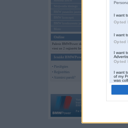
Mēneša BMW
Persona
Sērijveida tūnings
BMW pasaules jaunumi
I want t
BMW koncepti
Opted 
BMW konkurentu jaunumi
Moto
I want t
Online
Opted 
Pašreiz BMWPower skatās 252
viesi un 2 reģistrēti lietotāji.
I want 
Advertis
Ienākt BMWPower
Opted 
• Pieslēgties
• Reģistrēties
I want t
of my P
• Aizmirsi paroli?
was col
Opted 
Vortāls BMWPower.lv darbojas
kopš 2002. gada 14. maija. Tas nav auto klubs
BMW AG.
Par BMWPower
|
Kontakti
|
Reklāma