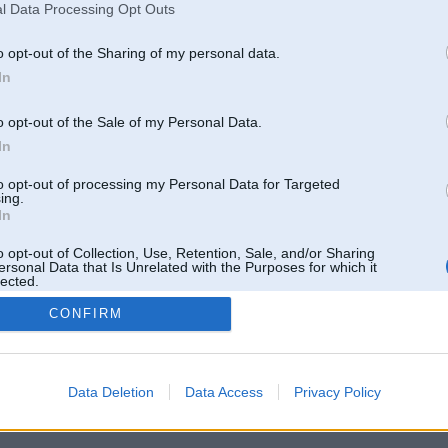
l Data Processing Opt Outs
o opt-out of the Sharing of my personal data.
In
o opt-out of the Sale of my Personal Data.
In
to opt-out of processing my Personal Data for Targeted
ing.
In
o opt-out of Collection, Use, Retention, Sale, and/or Sharing
ersonal Data that Is Unrelated with the Purposes for which it
lected.
Out
CONFIRM
 un nav saistīts ar
Galvena
|
Forums
|
Galerijas
|
Reģistrācija
|
Lietotaāji
|
Meklētājs
|
Reklā
Data Deletion
Data Access
Privacy Policy