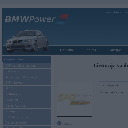
Sveiks,
Viesi!
Ie
Galvenā
Forums
Galerijas
Ziņas un raksti
Lietotāja saob
BMW modeļu jaunumi
BMW testi
Tehnoloģijas & sasniegumi
BMW Latvijā
Lietotājvārds:
MINI
Ziņojumi forumā:
Rolls-Royce
Pasākumi
Vadāmības tests
Autosports
BMWPower aktuāli
Reklāmas raksti
Offline