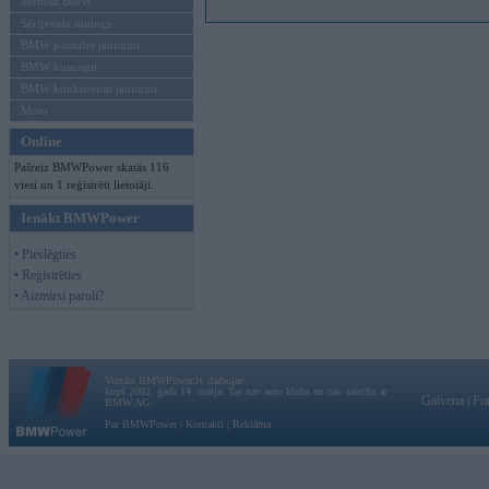
Mēneša BMW
Sērijveida tūnings
BMW pasaules jaunumi
BMW koncepti
BMW konkurentu jaunumi
Moto
Online
Pašreiz BMWPower skatās 116
viesi un 1 reģistrēti lietotāji.
Ienākt BMWPower
• Pieslēgties
• Reģistrēties
• Aizmirsi paroli?
Vortāls BMWPower.lv darbojas
kopš 2002. gada 14. maija. Tas nav auto klubs un nav saistīts ar
Galvena
|
Fo
BMW AG.
Par BMWPower
|
Kontakti
|
Reklāma