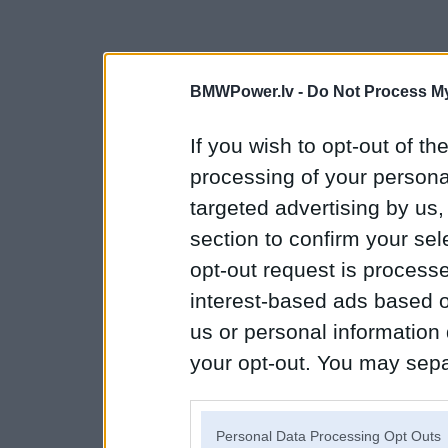
BMWPower.lv -
Do Not Process My
If you wish to opt-out of the
processing of your personal
targeted advertising by us
section to confirm your sel
opt-out request is proces
interest-based ads based o
us or personal information d
your opt-out. You may separ
disclosure of your personal
IAB’s list of downstream pa
Personal Data Processing Opt Outs