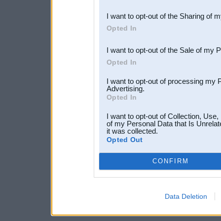
also be disclosed by us to 
I want to opt-out of the Sharing of 
Downstream Participants
th
Opted In
third parties.
I want to opt-out of the Sale of my 
Opted In
I want to opt-out of processing my 
Advertising.
Opted In
I want to opt-out of Collection, Use
of my Personal Data that Is Unrelat
it was collected.
Opted Out
CONFIRM
Data Deletion