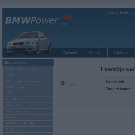
Sveiks,
Viesi!
Ie
Galvenā
Forums
Galerijas
Ziņas un raksti
Lietotāja sa
BMW modeļu jaunumi
BMW testi
Tehnoloģijas & sasniegumi
Lietotājvārds:
Offline
BMW Latvijā
Ziņojumi forumā:
MINI
Rolls-Royce
Pasākumi
Vadāmības tests
Autosports
BMWPower aktuāli
Reklāmas raksti