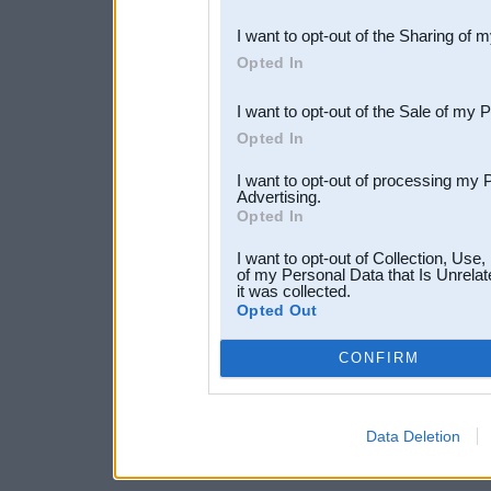
also be disclosed by us to 
I want to opt-out of the Sharing of 
Downstream Participants
th
Opted In
third parties.
I want to opt-out of the Sale of my 
Opted In
I want to opt-out of processing my 
Advertising.
Opted In
I want to opt-out of Collection, Use
of my Personal Data that Is Unrelat
it was collected.
Opted Out
CONFIRM
Data Deletion