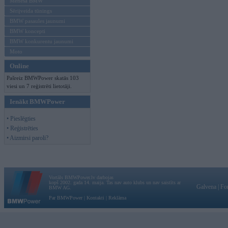
Mēneša BMW
Sērijveida tūnings
BMW pasaules jaunumi
BMW koncepti
BMW konkurentu jaunumi
Moto
Online
Pašreiz BMWPower skatās 103
viesi un 7 reģistrēti lietotāji.
Ienākt BMWPower
• Pieslēgties
• Reģistrēties
• Aizmirsi paroli?
Vortāls BMWPower.lv darbojas
kopš 2002. gada 14. maija. Tas nav auto klubs un nav saistīts ar
Galvena
|
Fo
BMW AG.
Par BMWPower
|
Kontakti
|
Reklāma