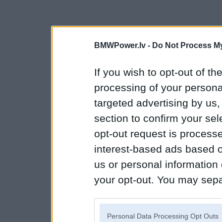
BMWPower.lv -
Do Not Process My
If you wish to opt-out of the
processing of your personal
targeted advertising by us
section to confirm your sel
opt-out request is proces
interest-based ads based o
us or personal information d
your opt-out. You may separ
disclosure of your personal
IAB’s list of downstream pa
Personal Data Processing Opt Outs