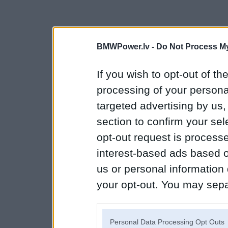
BMWPower.lv -
Do Not Process My
If you wish to opt-out of the
processing of your personal
targeted advertising by us
section to confirm your sel
opt-out request is proces
interest-based ads based o
us or personal information d
your opt-out. You may separ
disclosure of your personal
IAB’s list of downstream pa
Personal Data Processing Opt Outs