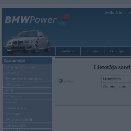
Sveiks,
Viesi!
Ie
Galvenā
Forums
Galerijas
Ziņas un raksti
Lietotāja santi
BMW modeļu jaunumi
BMW testi
Tehnoloģijas & sasniegumi
Lietotājvārds:
Offline
BMW Latvijā
Ziņojumi forumā:
MINI
Rolls-Royce
Pasākumi
Vadāmības tests
Autosports
BMWPower aktuāli
Reklāmas raksti