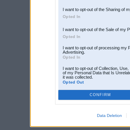
also be disclosed by us to 
I want to opt-out of the Sharing of 
Downstream Participants
th
Opted In
third parties.
I want to opt-out of the Sale of my 
Opted In
I want to opt-out of processing my 
Advertising.
Opted In
I want to opt-out of Collection, Use
of my Personal Data that Is Unrelat
it was collected.
Opted Out
CONFIRM
Data Deletion