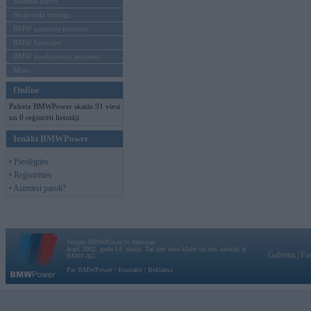
Mēneša BMW
Sērijveida tūnings
BMW pasaules jaunumi
BMW koncepti
BMW konkurentu jaunumi
Moto
Online
Pašreiz BMWPower skatās 91 viesi
un 0 reģistrēti lietotāji.
Ienākt BMWPower
• Pieslēgties
• Reģistrēties
• Aizmirsi paroli?
Vortāls BMWPower.lv darbojas
kopš 2002. gada 14. maija. Tas nav auto klubs un nav saistīts ar
Galvena
|
Fo
BMW AG.
Par BMWPower
|
Kontakti
|
Reklāma