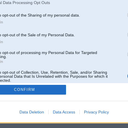
l Data Processing Opt Outs
o opt-out of the Sharing of my personal data.
In
o opt-out of the Sale of my Personal Data.
In
to opt-out of processing my Personal Data for Targeted
ing.
In
o opt-out of Collection, Use, Retention, Sale, and/or Sharing
ersonal Data that Is Unrelated with the Purposes for which it
lected.
Out
CONFIRM
 un nav saistīts ar
Galvena
|
Forums
|
Galerijas
|
Reģistrācija
|
Lietotaāji
|
Meklētājs
|
Reklā
Data Deletion
Data Access
Privacy Policy