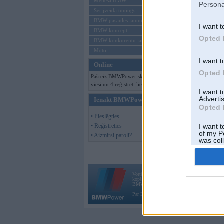
Mēneša BMW
Persona
Sērijveida tūnings
BMW pasaules jaunumi
I want t
BMW koncepti
Opted 
BMW konkurentu jaunumi
Moto
I want t
Online
Opted 
Pašreiz BMWPower skatās 106
viesi un 4 reģistrēti lietotāji.
I want 
Advertis
Ienākt BMWPower
Opted 
• Pieslēgties
• Reģistrēties
I want t
of my P
• Aizmirsi paroli?
was col
Opted 
Vortāls BMWPower.lv darbojas
kopš 2002. gada 14. maija. Tas nav auto klubs
BMW AG.
Par BMWPower
|
Kontakti
|
Reklāma