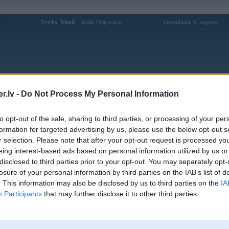
Sveiks,
Viesi!
|
Ceturtdiena, 6. augusts
Ienākt
Reģistrācija
Forums
Galerijas
Reģistrācija
Lietotāji
Meklētājs
.lv -
Do Not Process My Personal Information
Lietotāja sani4-325 profils
to opt-out of the sale, sharing to third parties, or processing of your per
formation for targeted advertising by us, please use the below opt-out s
Pēdējo reizi manīts: 10. Oct 2022, 14:08
r selection. Please note that after your opt-out request is processed y
eing interest-based ads based on personal information utilized by us or
Lietotājvārds:
sani4-325
disclosed to third parties prior to your opt-out. You may separately opt-
Pilsēta:
Rīga
losure of your personal information by third parties on the IAB’s list of
Braucu ar:
330d
. This information may also be disclosed by us to third parties on the
IA
Nodarbošanās:
eko majas
Participants
that may further disclose it to other third parties.
Ziņojumi forumā:
393
Pēdējie ziņojumi forumā
[
]