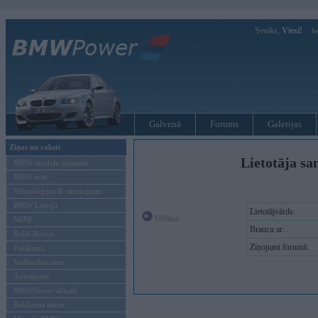
Sveiks,
Viesi!
Ie
Galvenā
Forums
Galerijas
Ziņas un raksti
Lietotāja sa
BMW modeļu jaunumi
BMW testi
Tehnoloģijas & sasniegumi
BMW Latvijā
Lietotājvārds:
Offline
MINI
Braucu ar:
Rolls-Royce
Ziņojumi forumā:
Pasākumi
Vadāmības tests
Autosports
BMWPower aktuāli
Reklāmas raksti