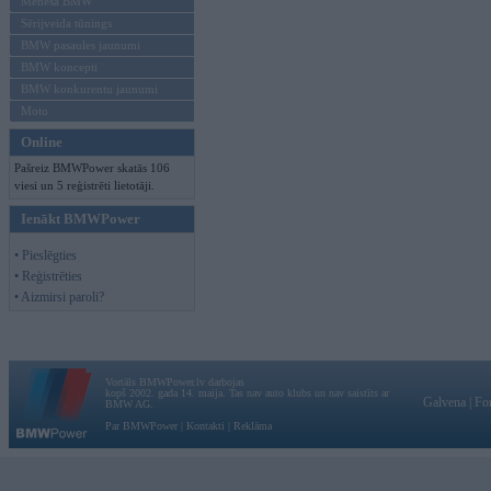
Mēneša BMW
Sērijveida tūnings
BMW pasaules jaunumi
BMW koncepti
BMW konkurentu jaunumi
Moto
Online
Pašreiz BMWPower skatās 106
viesi un 5 reģistrēti lietotāji.
Ienākt BMWPower
• Pieslēgties
• Reģistrēties
• Aizmirsi paroli?
Vortāls BMWPower.lv darbojas
kopš 2002. gada 14. maija. Tas nav auto klubs un nav saistīts ar
Galvena
|
Fo
BMW AG.
Par BMWPower
|
Kontakti
|
Reklāma