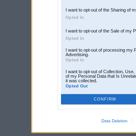
also be disclosed by us to 
I want to opt-out of the Sharing of 
Downstream Participants
th
Opted In
third parties.
I want to opt-out of the Sale of my 
Opted In
I want to opt-out of processing my 
Advertising.
Opted In
I want to opt-out of Collection, Use
of my Personal Data that Is Unrelat
it was collected.
Opted Out
CONFIRM
Data Deletion