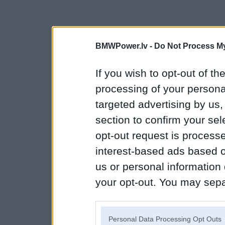
BMWPower.lv -
Do Not Process My
If you wish to opt-out of the
processing of your personal
targeted advertising by us
section to confirm your sel
opt-out request is proces
interest-based ads based o
us or personal information d
your opt-out. You may separ
disclosure of your personal
IAB’s list of downstream pa
Personal Data Processing Opt Outs