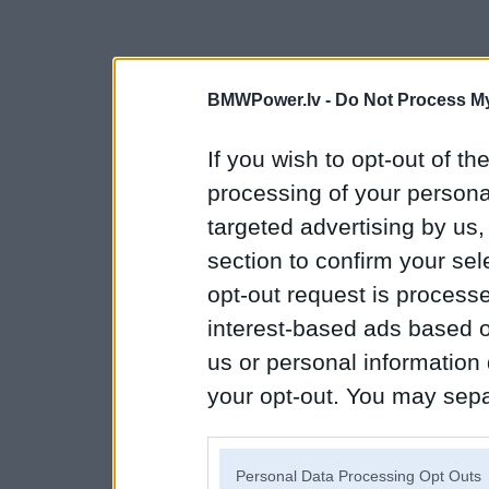
BMWPower.lv -
Do Not Process My
If you wish to opt-out of the
processing of your personal
targeted advertising by us
section to confirm your sel
opt-out request is proces
interest-based ads based o
us or personal information d
your opt-out. You may separ
disclosure of your personal
IAB’s list of downstream pa
Personal Data Processing Opt Outs