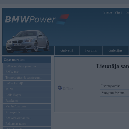
Sveiks,
Viesi!
Ie
Galvenā
Forums
Galerijas
Ziņas un raksti
Lietotāja sa
BMW modeļu jaunumi
BMW testi
Tehnoloģijas & sasniegumi
BMW Latvijā
Lietotājvārds:
Offline
MINI
Ziņojumi forumā:
Rolls-Royce
Pasākumi
Vadāmības tests
Autosports
BMWPower aktuāli
Reklāmas raksti