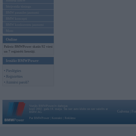
Mēneša BMW
Sērijveida tūnings
BMW pasaules jaunumi
BMW koncepti
BMW konkurentu jaunumi
Moto
Online
Pašreiz BMWPower skatās 92 viesi
un 7 reģistrēti lietotāji.
Ienākt BMWPower
• Pieslēgties
• Reģistrēties
• Aizmirsi paroli?
Vortāls BMWPower.lv darbojas
kopš 2002. gada 14. maija. Tas nav auto klubs un nav saistīts ar
Galvena
|
Fo
BMW AG.
Par BMWPower
|
Kontakti
|
Reklāma