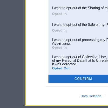
also be disclosed by us to 
I want to opt-out of the Sharing of 
Downstream Participants
th
Opted In
third parties.
I want to opt-out of the Sale of my 
Opted In
I want to opt-out of processing my 
Advertising.
Opted In
I want to opt-out of Collection, Use
of my Personal Data that Is Unrelat
it was collected.
Opted Out
CONFIRM
Data Deletion