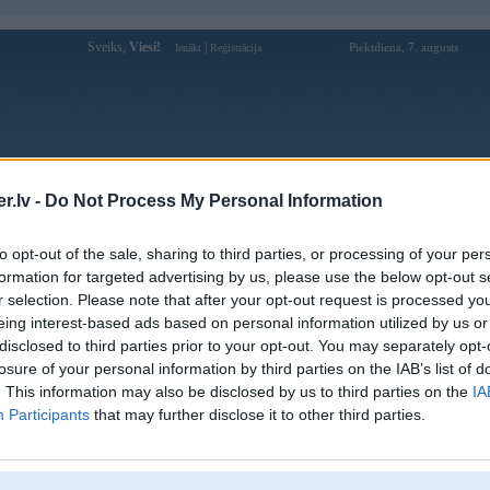
Sveiks,
Viesi!
|
Piektdiena, 7. augusts
Ienākt
Reģistrācija
Forums
Galerijas
Reģistrācija
Lietotāji
Meklētājs
.lv -
Do Not Process My Personal Information
Lietotāja s8wtf profils
to opt-out of the sale, sharing to third parties, or processing of your per
formation for targeted advertising by us, please use the below opt-out s
Lietotājvārds:
s8wtf
r selection. Please note that after your opt-out request is processed y
eing interest-based ads based on personal information utilized by us or
Ziņojumi forumā:
0
disclosed to third parties prior to your opt-out. You may separately opt-
Pēdējie ziņojumi forumā
[
]
losure of your personal information by third parties on the IAB’s list of
. This information may also be disclosed by us to third parties on the
IA
Participants
that may further disclose it to other third parties.