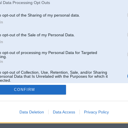
l Data Processing Opt Outs
o opt-out of the Sharing of my personal data.
In
o opt-out of the Sale of my Personal Data.
In
to opt-out of processing my Personal Data for Targeted
ing.
In
o opt-out of Collection, Use, Retention, Sale, and/or Sharing
ersonal Data that Is Unrelated with the Purposes for which it
lected.
Out
CONFIRM
 un nav saistīts ar
Galvena
|
Forums
|
Galerijas
|
Reģistrācija
|
Lietotaāji
|
Meklētājs
|
Reklā
Data Deletion
Data Access
Privacy Policy