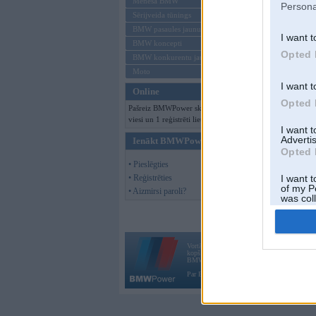
Mēneša BMW
Persona
Sērijveida tūnings
BMW pasaules jaunumi
I want t
BMW koncepti
Opted 
BMW konkurentu jaunumi
Moto
I want t
Online
Opted 
Pašreiz BMWPower skatās 153
viesi un 1 reģistrēti lietotāji.
I want 
Advertis
Ienākt BMWPower
Opted 
• Pieslēgties
• Reģistrēties
I want t
of my P
• Aizmirsi paroli?
was col
Opted 
Vortāls BMWPower.lv darbojas
kopš 2002. gada 14. maija. Tas nav auto klubs
BMW AG.
Par BMWPower
|
Kontakti
|
Reklāma