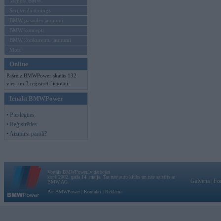
Mēneša BMW
Sērijveida tūnings
BMW pasaules jaunumi
BMW koncepti
BMW konkurentu jaunumi
Moto
Online
Pašreiz BMWPower skatās 132
viesi un 3 reģistrēti lietotāji.
Ienākt BMWPower
• Pieslēgties
• Reģistrēties
• Aizmirsi paroli?
Vortāls BMWPower.lv darbojas
kopš 2002. gada 14. maija. Tas nav auto klubs un nav saistīts ar
Galvena
|
Fo
BMW AG.
Par BMWPower
|
Kontakti
|
Reklāma