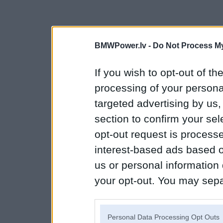
BMWPower.lv -
Do Not Process My
If you wish to opt-out of the
processing of your personal
targeted advertising by us
section to confirm your sel
opt-out request is proces
interest-based ads based o
us or personal information d
your opt-out. You may separ
disclosure of your personal
IAB’s list of downstream pa
Personal Data Processing Opt Outs