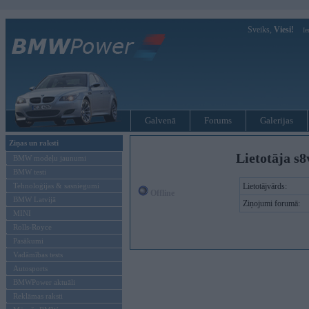
Sveiks,
Viesi!
Ie
Galvenā
Forums
Galerijas
Ziņas un raksti
Lietotāja s8
BMW modeļu jaunumi
BMW testi
Tehnoloģijas & sasniegumi
Lietotājvārds:
Offline
BMW Latvijā
Ziņojumi forumā:
MINI
Rolls-Royce
Pasākumi
Vadāmības tests
Autosports
BMWPower aktuāli
Reklāmas raksti