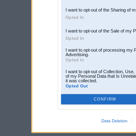
also be disclosed by us to 
I want to opt-out of the Sharing of 
Downstream Participants
th
Opted In
third parties.
I want to opt-out of the Sale of my 
Opted In
I want to opt-out of processing my 
Advertising.
Opted In
I want to opt-out of Collection, Use
of my Personal Data that Is Unrelat
it was collected.
Opted Out
CONFIRM
Data Deletion