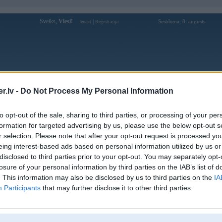
Sveiks,
Viesi!
|
Sestdiena, 8. augusts
Ienākt
Reģistrācija
Forums
Galerijas
Reģistrācija
Lietotāji
Meklētājs
.lv -
Do Not Process My Personal Information
Lietotāja s8tvsocial profils
to opt-out of the sale, sharing to third parties, or processing of your per
formation for targeted advertising by us, please use the below opt-out s
Lietotājvārds:
s8tvsocial
r selection. Please note that after your opt-out request is processed y
eing interest-based ads based on personal information utilized by us or
Ziņojumi forumā:
0
disclosed to third parties prior to your opt-out. You may separately opt-
Pēdējie ziņojumi forumā
[
]
losure of your personal information by third parties on the IAB’s list of
. This information may also be disclosed by us to third parties on the
IA
Participants
that may further disclose it to other third parties.