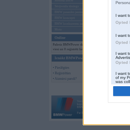
Mēneša BMW
Persona
Sērijveida tūnings
BMW pasaules jaunumi
I want t
BMW koncepti
Opted 
BMW konkurentu jaunumi
Moto
I want t
Online
Opted 
Pašreiz BMWPower skatās 344
viesi un 0 reģistrēti lietotāji.
I want 
Advertis
Ienākt BMWPower
Opted 
• Pieslēgties
• Reģistrēties
I want t
of my P
• Aizmirsi paroli?
was col
Opted 
Vortāls BMWPower.lv darbojas
kopš 2002. gada 14. maija. Tas nav auto klubs
BMW AG.
Par BMWPower
|
Kontakti
|
Reklāma