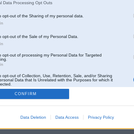
l Data Processing Opt Outs
o opt-out of the Sharing of my personal data.
In
o opt-out of the Sale of my Personal Data.
In
to opt-out of processing my Personal Data for Targeted
ing.
In
o opt-out of Collection, Use, Retention, Sale, and/or Sharing
ersonal Data that Is Unrelated with the Purposes for which it
lected.
Out
CONFIRM
 un nav saistīts ar
Galvena
|
Forums
|
Galerijas
|
Reģistrācija
|
Lietotaāji
|
Meklētājs
|
Reklā
Data Deletion
Data Access
Privacy Policy