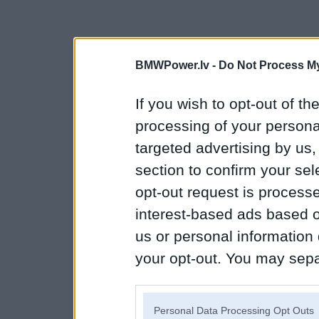
BMWPower.lv -
Do Not Process My
If you wish to opt-out of the
processing of your personal
targeted advertising by us
section to confirm your sel
opt-out request is proces
interest-based ads based o
us or personal information d
your opt-out. You may separ
disclosure of your personal
IAB’s list of downstream pa
Personal Data Processing Opt Outs