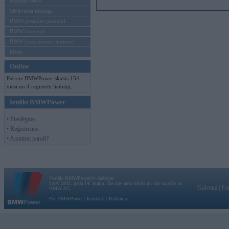
Mēneša BMW
Sērijveida tūnings
BMW pasaules jaunumi
BMW koncepti
BMW konkurentu jaunumi
Moto
Online
Pašreiz BMWPower skatās 154
viesi un 4 reģistrēti lietotāji.
Ienākt BMWPower
• Pieslēgties
• Reģistrēties
• Aizmirsi paroli?
Vortāls BMWPower.lv darbojas
kopš 2002. gada 14. maija. Tas nav auto klubs un nav saistīts ar
Galvena
|
Fo
BMW AG.
Par BMWPower
|
Kontakti
|
Reklāma