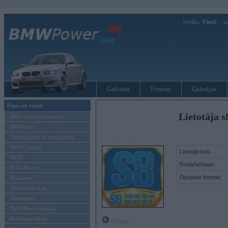
Sveiks,
Viesi!
Ie
Galvenā
Forums
Galerijas
Ziņas un raksti
Lietotāja s
BMW modeļu jaunumi
BMW testi
Tehnoloģijas & sasniegumi
BMW Latvijā
Lietotājvārds:
MINI
Nodarbošanās:
Rolls-Royce
Ziņojumi forumā:
Pasākumi
Vadāmības tests
Autosports
BMWPower aktuāli
Reklāmas raksti
Offline