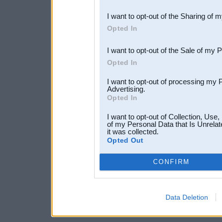
also be disclosed by us to 
I want to opt-out of the Sharing of 
Downstream Participants
th
Opted In
third parties.
I want to opt-out of the Sale of my 
Opted In
I want to opt-out of processing my 
Advertising.
Opted In
I want to opt-out of Collection, Use
of my Personal Data that Is Unrelat
it was collected.
Opted Out
CONFIRM
Data Deletion