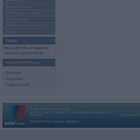
Mēneša BMW
Sērijveida tūnings
BMW pasaules jaunumi
BMW koncepti
BMW konkurentu jaunumi
Moto
Online
Pašreiz BMWPower skatās 145
viesi un 3 reģistrēti lietotāji.
Ienākt BMWPower
• Pieslēgties
• Reģistrēties
• Aizmirsi paroli?
Vortāls BMWPower.lv darbojas
kopš 2002. gada 14. maija. Tas nav auto klubs un nav saistīts ar
Galvena
|
Fo
BMW AG.
Par BMWPower
|
Kontakti
|
Reklāma