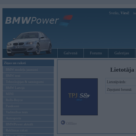
Sveiks,
Viesi!
Ie
Galvenā
Forums
Galerijas
Ziņas un raksti
Lietotāja 
BMW modeļu jaunumi
BMW testi
Tehnoloģijas & sasniegumi
Lietotājvārds:
BMW Latvijā
Ziņojumi forumā:
MINI
Rolls-Royce
Pasākumi
Vadāmības tests
Autosports
Offline
BMWPower aktuāli
Reklāmas raksti