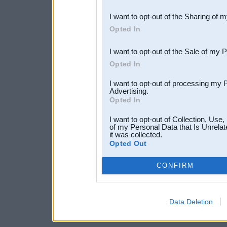
also be disclosed by us to 
I want to opt-out of the Sharing of 
Downstream Participants
th
Opted In
third parties.
I want to opt-out of the Sale of my 
Opted In
I want to opt-out of processing my 
Advertising.
Opted In
I want to opt-out of Collection, Use
of my Personal Data that Is Unrelat
it was collected.
Opted Out
CONFIRM
Data Deletion