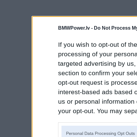
BMWPower.lv -
Do Not Process My
If you wish to opt-out of the
processing of your personal
targeted advertising by us
section to confirm your sel
opt-out request is proces
interest-based ads based o
us or personal information d
your opt-out. You may separ
disclosure of your personal
IAB’s list of downstream pa
Personal Data Processing Opt Outs