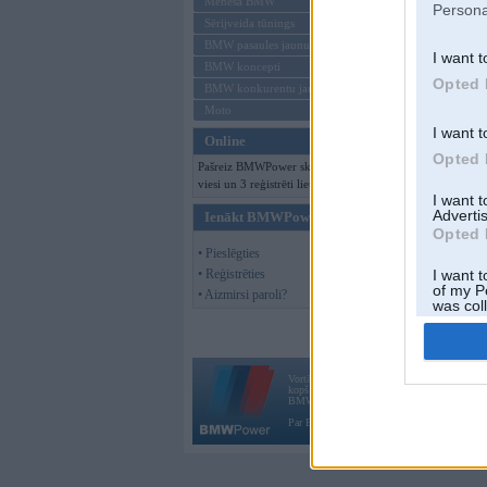
Mēneša BMW
Persona
Sērijveida tūnings
BMW pasaules jaunumi
I want t
BMW koncepti
Opted 
BMW konkurentu jaunumi
Moto
I want t
Online
Opted 
Pašreiz BMWPower skatās 132
viesi un 3 reģistrēti lietotāji.
I want 
Advertis
Ienākt BMWPower
Opted 
• Pieslēgties
• Reģistrēties
I want t
of my P
• Aizmirsi paroli?
was col
Opted 
Vortāls BMWPower.lv darbojas
kopš 2002. gada 14. maija. Tas nav auto klubs
BMW AG.
Par BMWPower
|
Kontakti
|
Reklāma