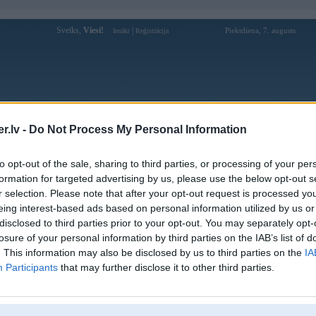
Sveiks,
Viesi!
|
Piektdiena, 7. augusts
Ienākt
Reģistrācija
Forums
Galerijas
Reģistrācija
Lietotāji
Meklētājs
.lv -
Do Not Process My Personal Information
Lietotāja s666vntools profils
to opt-out of the sale, sharing to third parties, or processing of your per
formation for targeted advertising by us, please use the below opt-out s
Lietotājvārds:
s666vntools
r selection. Please note that after your opt-out request is processed y
eing interest-based ads based on personal information utilized by us or
Ziņojumi forumā:
0
disclosed to third parties prior to your opt-out. You may separately opt-
Pēdējie ziņojumi forumā
[
]
losure of your personal information by third parties on the IAB’s list of
. This information may also be disclosed by us to third parties on the
IA
Participants
that may further disclose it to other third parties.