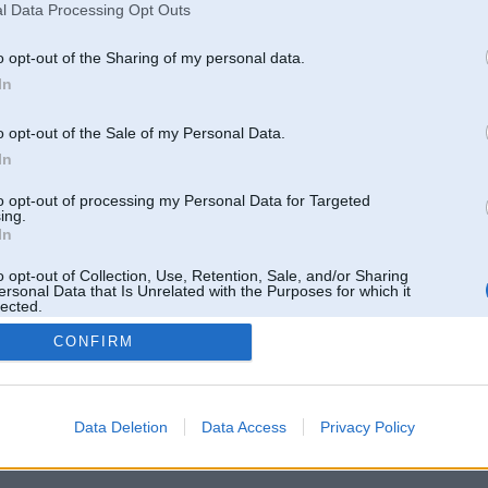
l Data Processing Opt Outs
o opt-out of the Sharing of my personal data.
In
o opt-out of the Sale of my Personal Data.
In
to opt-out of processing my Personal Data for Targeted
ing.
In
o opt-out of Collection, Use, Retention, Sale, and/or Sharing
ersonal Data that Is Unrelated with the Purposes for which it
lected.
Out
CONFIRM
 un nav saistīts ar
Galvena
|
Forums
|
Galerijas
|
Reģistrācija
|
Lietotaāji
|
Meklētājs
|
Reklā
Data Deletion
Data Access
Privacy Policy