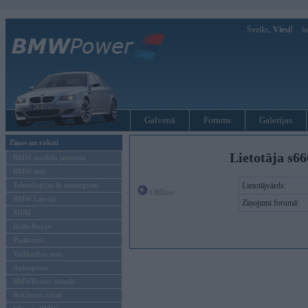
Sveiks,
Viesi!
Ie
Galvenā
Forums
Galerijas
Ziņas un raksti
Lietotāja s66
BMW modeļu jaunumi
BMW testi
Tehnoloģijas & sasniegumi
Lietotājvārds:
Offline
BMW Latvijā
Ziņojumi forumā:
MINI
Rolls-Royce
Pasākumi
Vadāmības tests
Autosports
BMWPower aktuāli
Reklāmas raksti