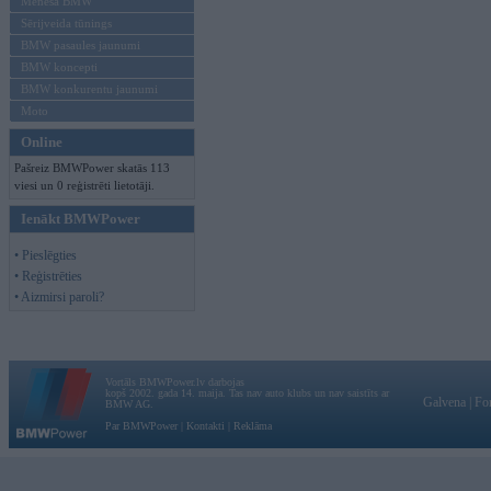
Mēneša BMW
Sērijveida tūnings
BMW pasaules jaunumi
BMW koncepti
BMW konkurentu jaunumi
Moto
Online
Pašreiz BMWPower skatās 113
viesi un 0 reģistrēti lietotāji.
Ienākt BMWPower
• Pieslēgties
• Reģistrēties
• Aizmirsi paroli?
Vortāls BMWPower.lv darbojas
kopš 2002. gada 14. maija. Tas nav auto klubs un nav saistīts ar
Galvena
|
Fo
BMW AG.
Par BMWPower
|
Kontakti
|
Reklāma