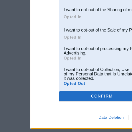
also be disclosed by us to 
I want to opt-out of the Sharing of 
Downstream Participants
th
Opted In
third parties.
I want to opt-out of the Sale of my 
Opted In
I want to opt-out of processing my 
Advertising.
Opted In
I want to opt-out of Collection, Use
of my Personal Data that Is Unrelat
it was collected.
Opted Out
CONFIRM
Data Deletion