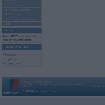
Mēneša BMW
Sērijveida tūnings
BMW pasaules jaunumi
BMW koncepti
BMW konkurentu jaunumi
Moto
Online
Pašreiz BMWPower skatās 157
viesi un 6 reģistrēti lietotāji.
Ienākt BMWPower
• Pieslēgties
• Reģistrēties
• Aizmirsi paroli?
Vortāls BMWPower.lv darbojas
kopš 2002. gada 14. maija. Tas nav auto klubs un nav saistīts ar
Galvena
|
Fo
BMW AG.
Par BMWPower
|
Kontakti
|
Reklāma