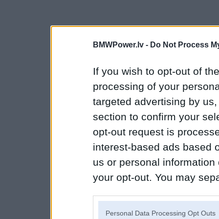
BMWPower.lv -
Do Not Process My
If you wish to opt-out of the
processing of your personal
targeted advertising by us
section to confirm your sel
opt-out request is proces
interest-based ads based o
us or personal information d
your opt-out. You may separ
disclosure of your personal
IAB’s list of downstream pa
Personal Data Processing Opt Outs