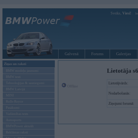
Sveiks,
Viesi!
Ie
Galvenā
Forums
Galerijas
Ziņas un raksti
Lietotāja s
BMW modeļu jaunumi
BMW testi
Tehnoloģijas & sasniegumi
Lietotājvārds:
Offline
BMW Latvijā
Nodarbošanās:
MINI
Rolls-Royce
Ziņojumi forumā:
Pasākumi
Vadāmības tests
Autosports
BMWPower aktuāli
Reklāmas raksti