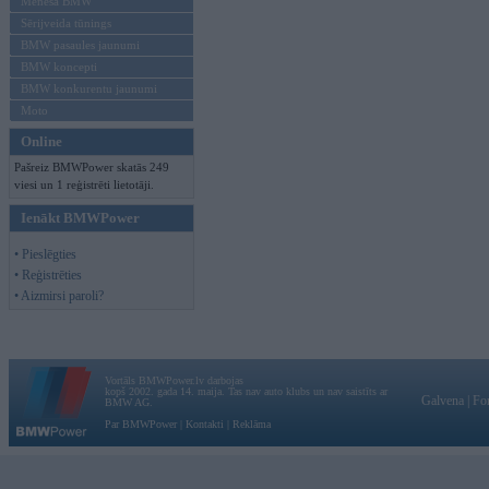
Mēneša BMW
Sērijveida tūnings
BMW pasaules jaunumi
BMW koncepti
BMW konkurentu jaunumi
Moto
Online
Pašreiz BMWPower skatās 249
viesi un 1 reģistrēti lietotāji.
Ienākt BMWPower
• Pieslēgties
• Reģistrēties
• Aizmirsi paroli?
Vortāls BMWPower.lv darbojas
kopš 2002. gada 14. maija. Tas nav auto klubs un nav saistīts ar
Galvena
|
Fo
BMW AG.
Par BMWPower
|
Kontakti
|
Reklāma