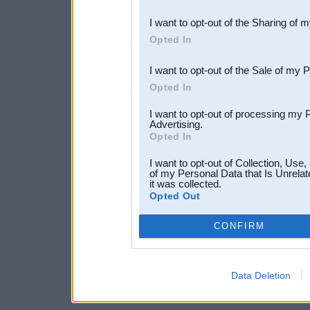
also be disclosed by us to 
I want to opt-out of the Sharing of 
Downstream Participants
th
Opted In
third parties.
I want to opt-out of the Sale of my 
Opted In
I want to opt-out of processing my 
Advertising.
Opted In
I want to opt-out of Collection, Use
of my Personal Data that Is Unrelat
it was collected.
Opted Out
CONFIRM
Data Deletion