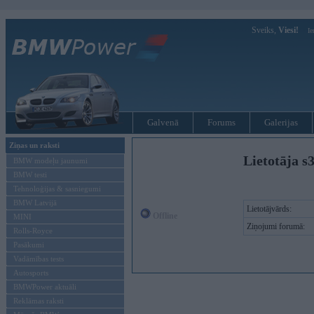
Sveiks,
Viesi!
Ie
Galvenā
Forums
Galerijas
Ziņas un raksti
Lietotāja s
BMW modeļu jaunumi
BMW testi
Tehnoloģijas & sasniegumi
BMW Latvijā
Lietotājvārds:
Offline
MINI
Ziņojumi forumā:
Rolls-Royce
Pasākumi
Vadāmības tests
Autosports
BMWPower aktuāli
Reklāmas raksti