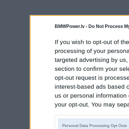
BMWPower.lv -
Do Not Process My
If you wish to opt-out of the
processing of your personal
targeted advertising by us
section to confirm your sel
opt-out request is proces
interest-based ads based o
us or personal information d
your opt-out. You may separ
disclosure of your personal
IAB’s list of downstream pa
Personal Data Processing Opt Outs