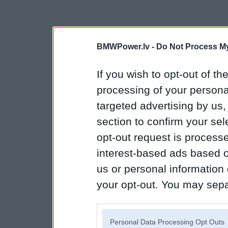
BMWPower.lv -
Do Not Process My
If you wish to opt-out of the
processing of your personal
targeted advertising by us
section to confirm your sel
opt-out request is proces
interest-based ads based o
us or personal information d
your opt-out. You may separ
disclosure of your personal
IAB’s list of downstream pa
Personal Data Processing Opt Outs