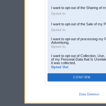
also be disclosed by us to 
I want to opt-out of the Sharing of 
Downstream Participants
th
Opted In
third parties.
I want to opt-out of the Sale of my 
Opted In
I want to opt-out of processing my 
Advertising.
Opted In
I want to opt-out of Collection, Use
of my Personal Data that Is Unrelat
it was collected.
Opted Out
CONFIRM
Data Deletion