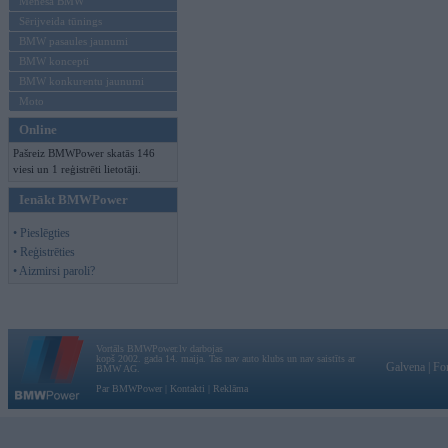
Mēneša BMW
Sērijveida tūnings
BMW pasaules jaunumi
BMW koncepti
BMW konkurentu jaunumi
Moto
Online
Pašreiz BMWPower skatās 146
viesi un 1 reģistrēti lietotāji.
Ienākt BMWPower
• Pieslēgties
• Reģistrēties
• Aizmirsi paroli?
Vortāls BMWPower.lv darbojas
kopš 2002. gada 14. maija. Tas nav auto klubs un nav saistīts ar
Galvena
|
Fo
BMW AG.
Par BMWPower
|
Kontakti
|
Reklāma