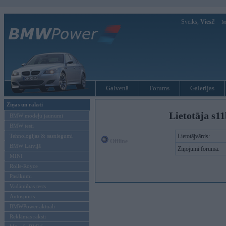
Sveiks,
Viesi!
Ie
Galvenā
Forums
Galerijas
Ziņas un raksti
Lietotāja s1
BMW modeļu jaunumi
BMW testi
Tehnoloģijas & sasniegumi
Lietotājvārds:
Offline
BMW Latvijā
Ziņojumi forumā:
MINI
Rolls-Royce
Pasākumi
Vadāmības tests
Autosports
BMWPower aktuāli
Reklāmas raksti