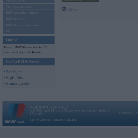
Mēneša BMW
Sērijveida tūnings
Offline
BMW pasaules jaunumi
BMW koncepti
BMW konkurentu jaunumi
Moto
Online
Pašreiz BMWPower skatās 127
viesi un 5 reģistrēti lietotāji.
Ienākt BMWPower
• Pieslēgties
• Reģistrēties
• Aizmirsi paroli?
Vortāls BMWPower.lv darbojas
kopš 2002. gada 14. maija. Tas nav auto klubs un nav saistīts ar
Galvena
|
Fo
BMW AG.
Par BMWPower
|
Kontakti
|
Reklāma