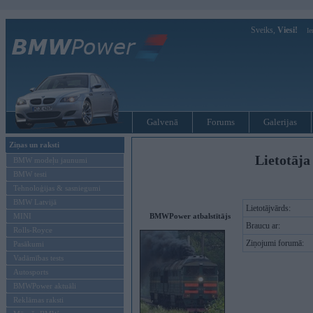
Sveiks,
Viesi!
Ie
Galvenā
Forums
Galerijas
Ziņas un raksti
Lietotāja
BMW modeļu jaunumi
BMW testi
Tehnoloģijas & sasniegumi
BMW Latvijā
Lietotājvārds:
MINI
BMWPower atbalstītājs
Braucu ar:
Rolls-Royce
Ziņojumi forumā:
Pasākumi
Vadāmības tests
Autosports
BMWPower aktuāli
Reklāmas raksti