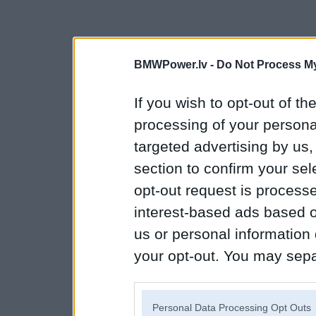
BMWPower.lv -
Do Not Process My
If you wish to opt-out of the
processing of your personal
targeted advertising by us
section to confirm your sel
opt-out request is proces
interest-based ads based o
us or personal information d
your opt-out. You may separ
disclosure of your personal
IAB’s list of downstream pa
Personal Data Processing Opt Outs