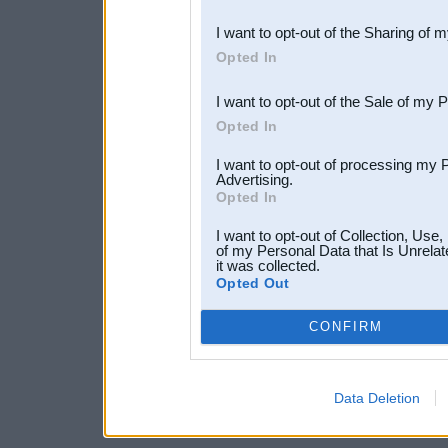
also be disclosed by us to 
I want to opt-out of the Sharing of 
Downstream Participants
th
Opted In
third parties.
I want to opt-out of the Sale of my 
Opted In
I want to opt-out of processing my 
Advertising.
Opted In
I want to opt-out of Collection, Use
of my Personal Data that Is Unrelat
it was collected.
Opted Out
CONFIRM
Data Deletion