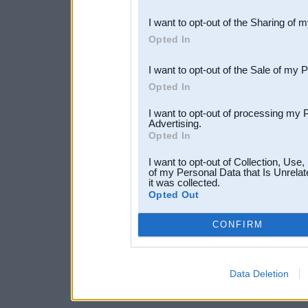
also be disclosed by us to 
I want to opt-out of the Sharing of 
Downstream Participants
th
Opted In
third parties.
I want to opt-out of the Sale of my 
Opted In
I want to opt-out of processing my 
Advertising.
Opted In
I want to opt-out of Collection, Use
of my Personal Data that Is Unrelat
it was collected.
Opted Out
CONFIRM
Data Deletion