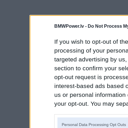
BMWPower.lv -
Do Not Process My
If you wish to opt-out of the
processing of your personal
targeted advertising by us
section to confirm your sel
opt-out request is proces
interest-based ads based o
us or personal information d
your opt-out. You may separ
disclosure of your personal
IAB’s list of downstream pa
Personal Data Processing Opt Outs