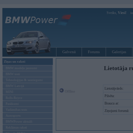
Sveiks,
Viesi!
Ie
Galvenā
Forums
Galerijas
Ziņas un raksti
Lietotāja r
BMW modeļu jaunumi
BMW testi
Tehnoloģijas & sasniegumi
BMW Latvijā
Lietotājvārds:
Offline
MINI
Pilsēta:
Rolls-Royce
Braucu ar:
Pasākumi
Vadāmības tests
Ziņojumi forumā:
Autosports
BMWPower aktuāli
Reklāmas raksti