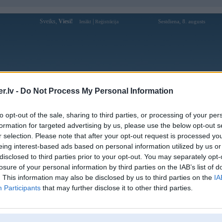
Sveiks,
Viesi!
|
Sestdiena, 8. augusts
Ienākt
Reģistrācija
Forums
Galerijas
Reģistrācija
Lietotāji
Meklētājs
.lv -
Do Not Process My Personal Information
Lietotāja rusons profils
to opt-out of the sale, sharing to third parties, or processing of your per
formation for targeted advertising by us, please use the below opt-out s
Pēdējo reizi manīts: 06. Dec 2012, 22:36
r selection. Please note that after your opt-out request is processed y
eing interest-based ads based on personal information utilized by us or
Lietotājvārds:
rusons
disclosed to third parties prior to your opt-out. You may separately opt-
Ziņojumi forumā:
12
losure of your personal information by third parties on the IAB’s list of
Pēdējie ziņojumi forumā
[
]
. This information may also be disclosed by us to third parties on the
IA
Participants
that may further disclose it to other third parties.