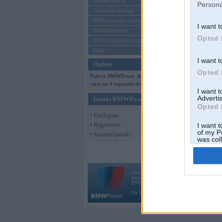
Mēneša BMW
Persona
Sērijveida tūnings
BMW pasaules jaunumi
I want t
BMW koncepti
Opted 
BMW konkurentu jaunumi
Moto
I want t
Online
Opted 
Pašreiz BMWPower skatās 109
viesi un 4 reģistrēti lietotāji.
I want 
Advertis
Ienākt BMWPower
Opted 
• Pieslēgties
• Reģistrēties
I want t
of my P
• Aizmirsi paroli?
was col
Opted 
Vortāls BMWPower.lv darbojas
kopš 2002. gada 14. maija. Tas nav auto klubs
BMW AG.
Par BMWPower
|
Kontakti
|
Reklāma