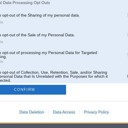
l Data Processing Opt Outs
o opt-out of the Sharing of my personal data.
In
o opt-out of the Sale of my Personal Data.
In
to opt-out of processing my Personal Data for Targeted
ing.
In
o opt-out of Collection, Use, Retention, Sale, and/or Sharing
ersonal Data that Is Unrelated with the Purposes for which it
lected.
Out
CONFIRM
 un nav saistīts ar
Galvena
|
Forums
|
Galerijas
|
Reģistrācija
|
Lietotaāji
|
Meklētājs
|
Reklā
Data Deletion
Data Access
Privacy Policy