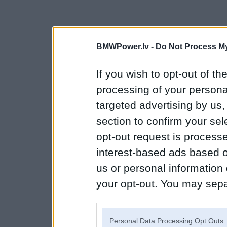
BMWPower.lv -
Do Not Process My
If you wish to opt-out of the
processing of your personal
targeted advertising by us
section to confirm your sel
opt-out request is proces
interest-based ads based o
us or personal information d
your opt-out. You may separ
disclosure of your personal
IAB’s list of downstream pa
Personal Data Processing Opt Outs