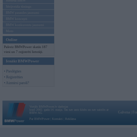
Mēneša BMW
Sērijveida tūnings
BMW pasaules jaunumi
BMW koncepti
BMW konkurentu jaunumi
Moto
Online
Pašreiz BMWPower skatās 187
viesi un 7 reģistrēti lietotāji.
Ienākt BMWPower
• Pieslēgties
• Reģistrēties
• Aizmirsi paroli?
Vortāls BMWPower.lv darbojas
kopš 2002. gada 14. maija. Tas nav auto klubs un nav saistīts ar
Galvena
|
Fo
BMW AG.
Par BMWPower
|
Kontakti
|
Reklāma