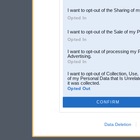
also be disclosed by us to 
I want to opt-out of the Sharing of 
Downstream Participants
th
Opted In
third parties.
I want to opt-out of the Sale of my 
Opted In
I want to opt-out of processing my 
Advertising.
Opted In
I want to opt-out of Collection, Use
of my Personal Data that Is Unrelat
it was collected.
Opted Out
CONFIRM
Data Deletion