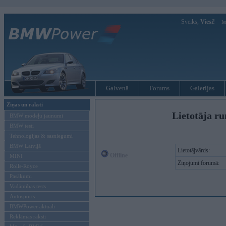
Sveiks,
Viesi!
Ie
Galvenā
Forums
Galerijas
Ziņas un raksti
Lietotāja ru
BMW modeļu jaunumi
BMW testi
Tehnoloģijas & sasniegumi
BMW Latvijā
Lietotājvārds:
Offline
MINI
Ziņojumi forumā:
Rolls-Royce
Pasākumi
Vadāmības tests
Autosports
BMWPower aktuāli
Reklāmas raksti