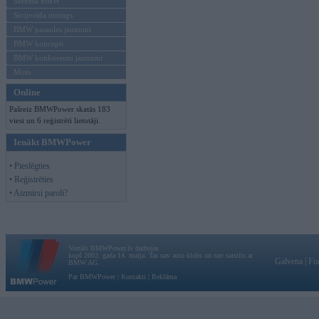
Mēneša BMW
Sērijveida tūnings
BMW pasaules jaunumi
BMW koncepti
BMW konkurentu jaunumi
Moto
Online
Pašreiz BMWPower skatās 183
viesi un 6 reģistrēti lietotāji.
Ienākt BMWPower
• Pieslēgties
• Reģistrēties
• Aizmirsi paroli?
Vortāls BMWPower.lv darbojas
kopš 2002. gada 14. maija. Tas nav auto klubs un nav saistīts ar
Galvena
|
Fo
BMW AG.
Par BMWPower
|
Kontakti
|
Reklāma