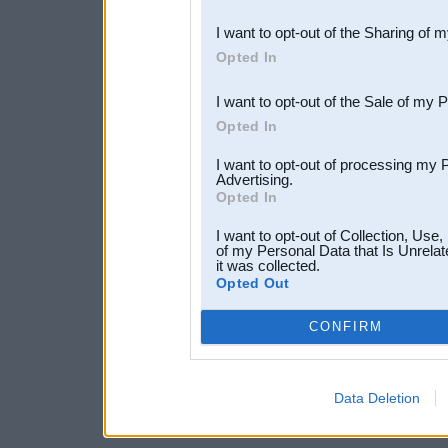
also be disclosed by us to 
I want to opt-out of the Sharing of 
Downstream Participants
th
Opted In
third parties.
I want to opt-out of the Sale of my 
Opted In
I want to opt-out of processing my 
Advertising.
Opted In
I want to opt-out of Collection, Use
of my Personal Data that Is Unrelat
it was collected.
Opted Out
CONFIRM
Data Deletion