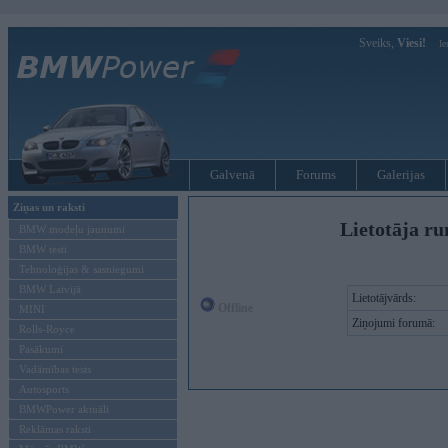
Sveiks,
Viesi!
Ie
Galvenā
Forums
Galerijas
Ziņas un raksti
Lietotāja ru
BMW modeļu jaunumi
BMW testi
Tehnoloģijas & sasniegumi
BMW Latvijā
Lietotājvārds:
Offline
MINI
Ziņojumi forumā:
Rolls-Royce
Pasākumi
Vadāmības tests
Autosports
BMWPower aktuāli
Reklāmas raksti