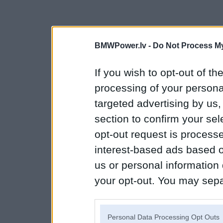
BMWPower.lv -
Do Not Process My
If you wish to opt-out of the
processing of your personal
targeted advertising by us
section to confirm your sel
opt-out request is proces
interest-based ads based o
us or personal information d
your opt-out. You may separ
disclosure of your personal
IAB’s list of downstream pa
Personal Data Processing Opt Outs