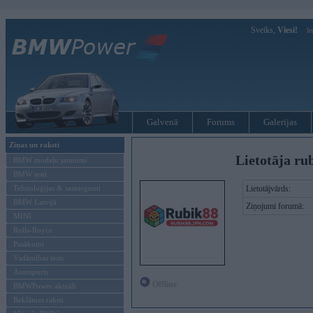
Sveiks,
Viesi!
Ie
Galvenā
Forums
Galerijas
Ziņas un raksti
Lietotāja ru
BMW modeļu jaunumi
BMW testi
Tehnoloģijas & sasniegumi
Lietotājvārds:
BMW Latvijā
Ziņojumi forumā:
MINI
Rolls-Royce
Pasākumi
Vadāmības tests
Autosports
Offline
BMWPower aktuāli
Reklāmas raksti