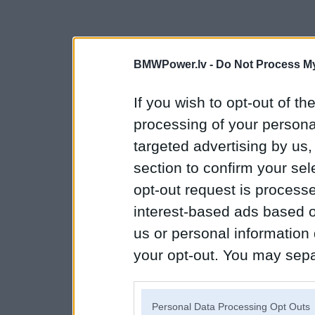
BMWPower.lv -
Do Not Process My
If you wish to opt-out of the
processing of your personal
targeted advertising by us
section to confirm your sel
opt-out request is proces
interest-based ads based o
us or personal information d
your opt-out. You may separ
disclosure of your personal
IAB’s list of downstream pa
Personal Data Processing Opt Outs