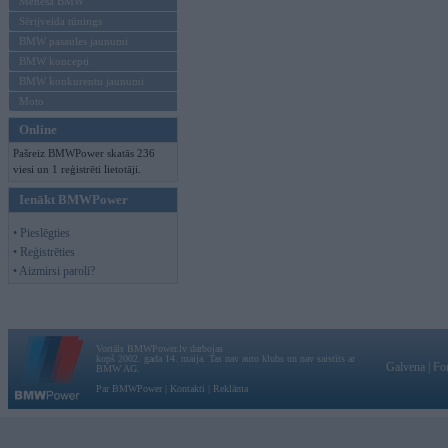
Mēneša BMW
Sērijveida tūnings
BMW pasaules jaunumi
BMW koncepti
BMW konkurentu jaunumi
Moto
Online
Pašreiz BMWPower skatās 236
viesi un 1 reģistrēti lietotāji.
Ienākt BMWPower
• Pieslēgties
• Reģistrēties
• Aizmirsi paroli?
Vortāls BMWPower.lv darbojas
kopš 2002. gada 14. maija. Tas nav auto klubs un nav saistīts ar
Galvena
|
Fo
BMW AG.
Par BMWPower
|
Kontakti
|
Reklāma