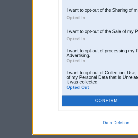
also be disclosed by us to 
I want to opt-out of the Sharing of 
Downstream Participants
th
Opted In
third parties.
I want to opt-out of the Sale of my 
Opted In
I want to opt-out of processing my 
Advertising.
Opted In
I want to opt-out of Collection, Use
of my Personal Data that Is Unrelat
it was collected.
Opted Out
CONFIRM
Data Deletion