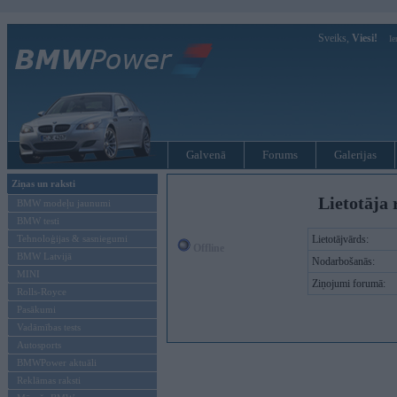
Sveiks,
Viesi!
Ie
Galvenā
Forums
Galerijas
Ziņas un raksti
Lietotāja 
BMW modeļu jaunumi
BMW testi
Tehnoloģijas & sasniegumi
Lietotājvārds:
Offline
BMW Latvijā
Nodarbošanās:
MINI
Ziņojumi forumā:
Rolls-Royce
Pasākumi
Vadāmības tests
Autosports
BMWPower aktuāli
Reklāmas raksti