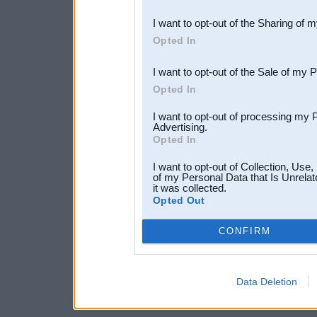
also be disclosed by us to 
I want to opt-out of the Sharing of 
Downstream Participants
th
Opted In
third parties.
I want to opt-out of the Sale of my 
Opted In
I want to opt-out of processing my 
Advertising.
Opted In
I want to opt-out of Collection, Use
of my Personal Data that Is Unrelat
it was collected.
Opted Out
CONFIRM
Data Deletion