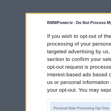
BMWPower.lv -
Do Not Process My
If you wish to opt-out of the
processing of your personal
targeted advertising by us
section to confirm your sel
opt-out request is proces
interest-based ads based o
us or personal information d
your opt-out. You may separ
disclosure of your personal
IAB’s list of downstream pa
Personal Data Processing Opt Outs