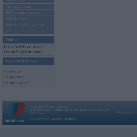
Mēneša BMW
Sērijveida tūnings
BMW pasaules jaunumi
BMW koncepti
BMW konkurentu jaunumi
Moto
Online
Pašreiz BMWPower skatās 102
viesi un 5 reģistrēti lietotāji.
Ienākt BMWPower
• Pieslēgties
• Reģistrēties
• Aizmirsi paroli?
Vortāls BMWPower.lv darbojas
kopš 2002. gada 14. maija. Tas nav auto klubs un nav saistīts ar
Galvena
|
Fo
BMW AG.
Par BMWPower
|
Kontakti
|
Reklāma