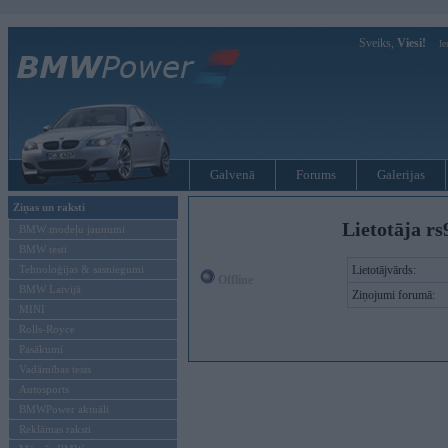
Sveiks,
Viesi!
Ie
Galvenā
Forums
Galerijas
Ziņas un raksti
Lietotāja rs
BMW modeļu jaunumi
BMW testi
Tehnoloģijas & sasniegumi
Lietotājvārds:
Offline
BMW Latvijā
Ziņojumi forumā:
MINI
Rolls-Royce
Pasākumi
Vadāmības tests
Autosports
BMWPower aktuāli
Reklāmas raksti