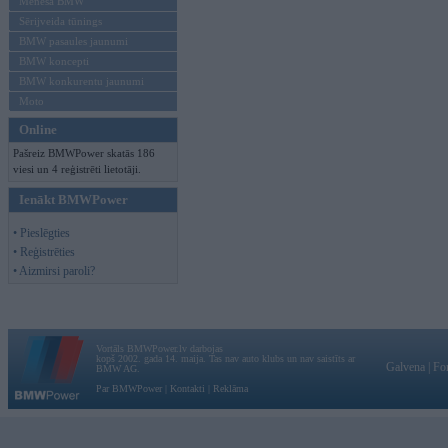
Mēneša BMW
Sērijveida tūnings
BMW pasaules jaunumi
BMW koncepti
BMW konkurentu jaunumi
Moto
Online
Pašreiz BMWPower skatās 186
viesi un 4 reģistrēti lietotāji.
Ienākt BMWPower
• Pieslēgties
• Reģistrēties
• Aizmirsi paroli?
Vortāls BMWPower.lv darbojas
kopš 2002. gada 14. maija. Tas nav auto klubs un nav saistīts ar
Galvena
|
Fo
BMW AG.
Par BMWPower
|
Kontakti
|
Reklāma