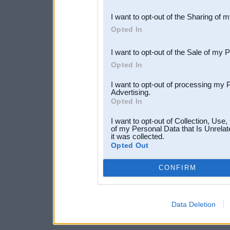
also be disclosed by us to 
I want to opt-out of the Sharing of 
Downstream Participants
th
Opted In
third parties.
I want to opt-out of the Sale of my 
Opted In
I want to opt-out of processing my 
Advertising.
Opted In
I want to opt-out of Collection, Use
of my Personal Data that Is Unrelat
it was collected.
Opted Out
CONFIRM
Data Deletion