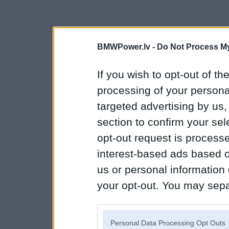
BMWPower.lv -
Do Not Process My
If you wish to opt-out of the
processing of your personal
targeted advertising by us
section to confirm your sel
opt-out request is proces
interest-based ads based o
us or personal information d
your opt-out. You may separ
disclosure of your personal
IAB’s list of downstream pa
Personal Data Processing Opt Outs