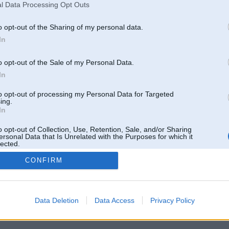
l Data Processing Opt Outs
o opt-out of the Sharing of my personal data.
In
o opt-out of the Sale of my Personal Data.
In
to opt-out of processing my Personal Data for Targeted
ing.
In
o opt-out of Collection, Use, Retention, Sale, and/or Sharing
ersonal Data that Is Unrelated with the Purposes for which it
lected.
Out
CONFIRM
 un nav saistīts ar
Galvena
|
Forums
|
Galerijas
|
Reģistrācija
|
Lietotaāji
|
Meklētājs
|
Reklā
Data Deletion
Data Access
Privacy Policy