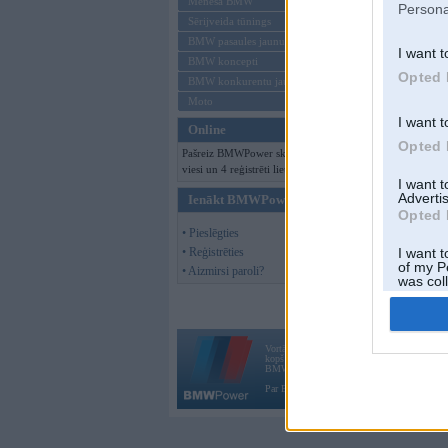
Mēneša BMW
Persona
Sērijveida tūnings
BMW pasaules jaunumi
I want t
BMW koncepti
Opted 
BMW konkurentu jaunumi
Moto
I want t
Online
Opted 
Pašreiz BMWPower skatās 126
viesi un 4 reģistrēti lietotāji.
I want 
Advertis
Ienākt BMWPower
Opted 
• Pieslēgties
• Reģistrēties
I want t
of my P
• Aizmirsi paroli?
was col
Opted 
Vortāls BMWPower.lv darbojas
kopš 2002. gada 14. maija. Tas nav auto klubs
BMW AG.
Par BMWPower
|
Kontakti
|
Reklāma