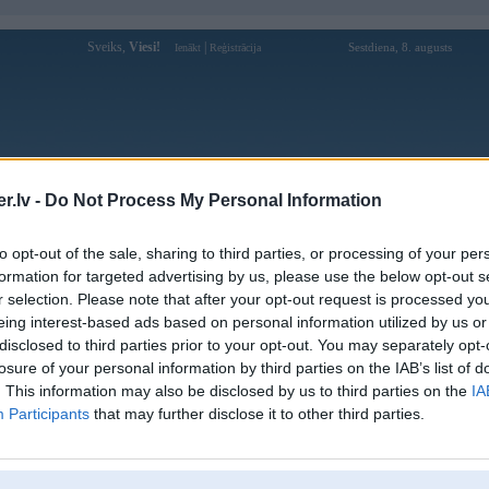
Sveiks,
Viesi!
|
Sestdiena, 8. augusts
Ienākt
Reģistrācija
Forums
Galerijas
Reģistrācija
Lietotāji
Meklētājs
.lv -
Do Not Process My Personal Information
Lietotāja rr88yylive profils
to opt-out of the sale, sharing to third parties, or processing of your per
formation for targeted advertising by us, please use the below opt-out s
Lietotājvārds:
rr88yylive
r selection. Please note that after your opt-out request is processed y
eing interest-based ads based on personal information utilized by us or
Ziņojumi forumā:
0
disclosed to third parties prior to your opt-out. You may separately opt-
Pēdējie ziņojumi forumā
[
]
losure of your personal information by third parties on the IAB’s list of
. This information may also be disclosed by us to third parties on the
IA
Participants
that may further disclose it to other third parties.