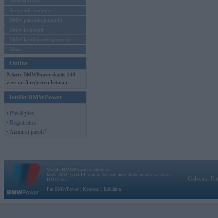
Mēneša BMW
Sērijveida tūnings
BMW pasaules jaunumi
BMW koncepti
BMW konkurentu jaunumi
Moto
Online
Pašreiz BMWPower skatās 140
viesi un 3 reģistrēti lietotāji.
Ienākt BMWPower
• Pieslēgties
• Reģistrēties
• Aizmirsi paroli?
Vortāls BMWPower.lv darbojas
kopš 2002. gada 14. maija. Tas nav auto klubs un nav saistīts ar
Galvena
|
Fo
BMW AG.
Par BMWPower
|
Kontakti
|
Reklāma