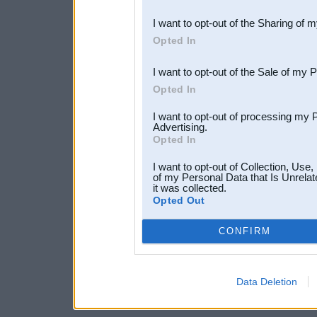
also be disclosed by us to 
I want to opt-out of the Sharing of 
Downstream Participants
th
Opted In
third parties.
I want to opt-out of the Sale of my 
Opted In
I want to opt-out of processing my 
Advertising.
Opted In
I want to opt-out of Collection, Use
of my Personal Data that Is Unrelat
it was collected.
Opted Out
CONFIRM
Data Deletion