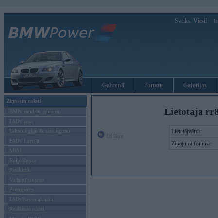
Sveiks,
Viesi!
Ie
Galvenā
Forums
Galerijas
Ziņas un raksti
Lietotāja rr
BMW modeļu jaunumi
BMW testi
Tehnoloģijas & sasniegumi
Lietotājvārds:
Offline
BMW Latvijā
Ziņojumi forumā:
MINI
Rolls-Royce
Pasākumi
Vadāmības tests
Autosports
BMWPower aktuāli
Reklāmas raksti