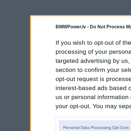
BMWPower.lv -
Do Not Process My
If you wish to opt-out of the
processing of your personal
targeted advertising by us
section to confirm your sel
opt-out request is proces
interest-based ads based o
us or personal information d
your opt-out. You may separ
disclosure of your personal
IAB’s list of downstream pa
Personal Data Processing Opt Outs