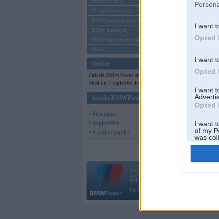
Mēneša BMW
Persona
Sērijveida tūnings
BMW pasaules jaunumi
I want t
BMW koncepti
Opted 
BMW konkurentu jaunumi
Moto
I want t
Online
Opted 
Pašreiz BMWPower skatās 186
viesi un 7 reģistrēti lietotāji.
I want 
Advertis
Ienākt BMWPower
Opted 
• Pieslēgties
• Reģistrēties
I want t
of my P
• Aizmirsi paroli?
was col
Opted 
Vortāls BMWPower.lv darbojas
kopš 2002. gada 14. maija. Tas nav auto klubs
BMW AG.
Par BMWPower
|
Kontakti
|
Reklāma