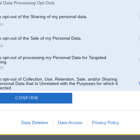
l Data Processing Opt Outs
o opt-out of the Sharing of my personal data.
In
o opt-out of the Sale of my Personal Data.
In
to opt-out of processing my Personal Data for Targeted
ing.
In
o opt-out of Collection, Use, Retention, Sale, and/or Sharing
ersonal Data that Is Unrelated with the Purposes for which it
lected.
Out
CONFIRM
 un nav saistīts ar
Galvena
|
Forums
|
Galerijas
|
Reģistrācija
|
Lietotaāji
|
Meklētājs
|
Reklā
Data Deletion
Data Access
Privacy Policy