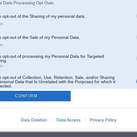
l Data Processing Opt Outs
o opt-out of the Sharing of my personal data.
In
o opt-out of the Sale of my Personal Data.
In
to opt-out of processing my Personal Data for Targeted
ing.
In
o opt-out of Collection, Use, Retention, Sale, and/or Sharing
ersonal Data that Is Unrelated with the Purposes for which it
lected.
Out
CONFIRM
 un nav saistīts ar
Galvena
|
Forums
|
Galerijas
|
Reģistrācija
|
Lietotaāji
|
Meklētājs
|
Reklā
Data Deletion
Data Access
Privacy Policy