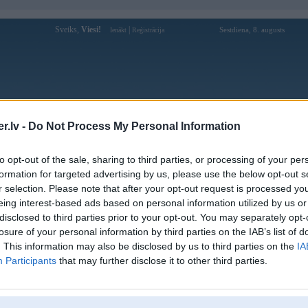
Sveiks,
Viesi!
|
Sestdiena, 8. augusts
Ienākt
Reģistrācija
Forums
Galerijas
Reģistrācija
Lietotāji
Meklētājs
.lv -
Do Not Process My Personal Information
Lietotāja rr88kmcom1 profils
to opt-out of the sale, sharing to third parties, or processing of your per
formation for targeted advertising by us, please use the below opt-out s
Lietotājvārds:
rr88kmcom1
r selection. Please note that after your opt-out request is processed y
eing interest-based ads based on personal information utilized by us or
Ziņojumi forumā:
0
disclosed to third parties prior to your opt-out. You may separately opt-
Pēdējie ziņojumi forumā
[
]
losure of your personal information by third parties on the IAB’s list of
. This information may also be disclosed by us to third parties on the
IA
Participants
that may further disclose it to other third parties.