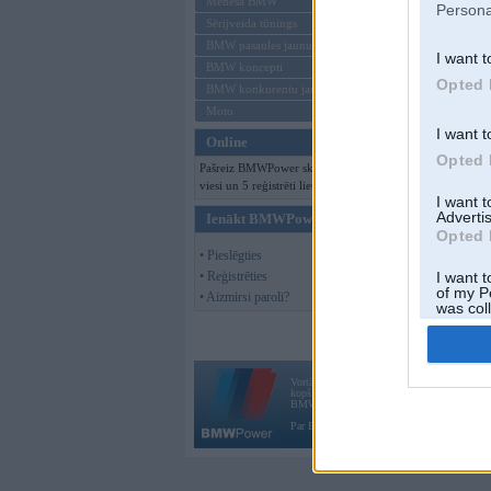
Mēneša BMW
Persona
Sērijveida tūnings
BMW pasaules jaunumi
I want t
BMW koncepti
Opted 
BMW konkurentu jaunumi
Moto
I want t
Online
Opted 
Pašreiz BMWPower skatās 112
viesi un 5 reģistrēti lietotāji.
I want 
Advertis
Ienākt BMWPower
Opted 
• Pieslēgties
• Reģistrēties
I want t
of my P
• Aizmirsi paroli?
was col
Opted 
Vortāls BMWPower.lv darbojas
kopš 2002. gada 14. maija. Tas nav auto klubs
BMW AG.
Par BMWPower
|
Kontakti
|
Reklāma