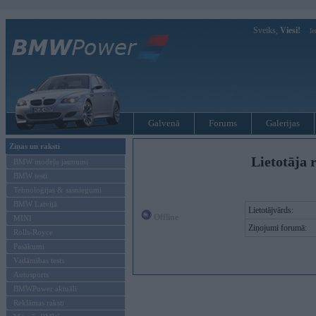
Sveiks,
Viesi!
Ie
Galvenā
Forums
Galerijas
Ziņas un raksti
Lietotāja 
BMW modeļu jaunumi
BMW testi
Tehnoloģijas & sasniegumi
BMW Latvijā
Lietotājvārds:
Offline
MINI
Ziņojumi forumā:
Rolls-Royce
Pasākumi
Vadāmības tests
Autosports
BMWPower aktuāli
Reklāmas raksti