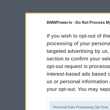
BMWPower.lv -
Do Not Process My
If you wish to opt-out of the
processing of your personal
targeted advertising by us
section to confirm your sel
opt-out request is proces
interest-based ads based o
us or personal information d
your opt-out. You may separ
disclosure of your personal
IAB’s list of downstream pa
Personal Data Processing Opt Outs