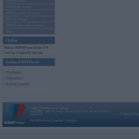
Mēneša BMW
Sērijveida tūnings
BMW pasaules jaunumi
BMW koncepti
BMW konkurentu jaunumi
Moto
Online
Pašreiz BMWPower skatās 179
viesi un 4 reģistrēti lietotāji.
Ienākt BMWPower
• Pieslēgties
• Reģistrēties
• Aizmirsi paroli?
Vortāls BMWPower.lv darbojas
kopš 2002. gada 14. maija. Tas nav auto klubs un nav saistīts ar
Galvena
|
Fo
BMW AG.
Par BMWPower
|
Kontakti
|
Reklāma