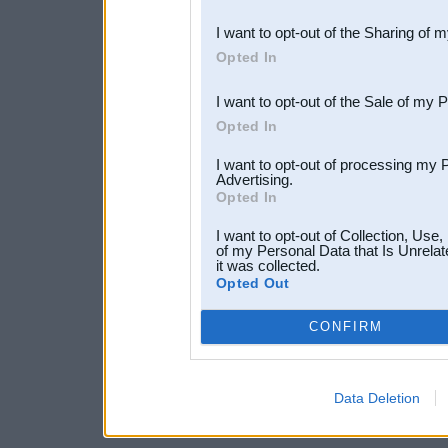
also be disclosed by us to 
I want to opt-out of the Sharing of 
Downstream Participants
th
Opted In
third parties.
I want to opt-out of the Sale of my 
Opted In
I want to opt-out of processing my 
Advertising.
Opted In
I want to opt-out of Collection, Use
of my Personal Data that Is Unrelat
it was collected.
Opted Out
CONFIRM
Data Deletion