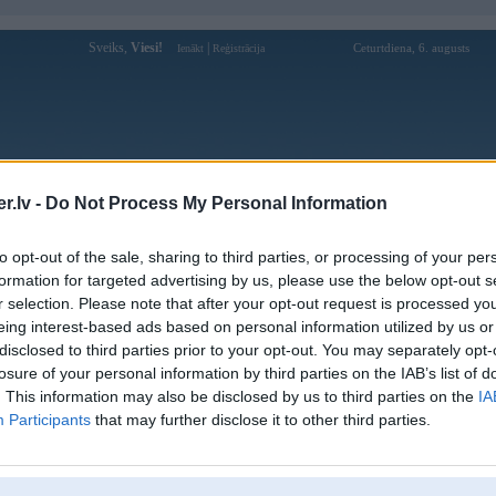
Sveiks,
Viesi!
|
Ceturtdiena, 6. augusts
Ienākt
Reģistrācija
Forums
Galerijas
Reģistrācija
Lietotāji
Meklētājs
.lv -
Do Not Process My Personal Information
Lietotāja royalclubuscom profils
to opt-out of the sale, sharing to third parties, or processing of your per
formation for targeted advertising by us, please use the below opt-out s
Lietotājvārds:
royalclubuscom
r selection. Please note that after your opt-out request is processed y
eing interest-based ads based on personal information utilized by us or
Ziņojumi forumā:
0
disclosed to third parties prior to your opt-out. You may separately opt-
Pēdējie ziņojumi forumā
[
]
losure of your personal information by third parties on the IAB’s list of
. This information may also be disclosed by us to third parties on the
IA
Participants
that may further disclose it to other third parties.