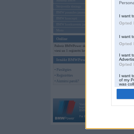
Mēneša BMW
Persona
Sērijveida tūnings
BMW pasaules jaunumi
I want t
BMW koncepti
Opted 
BMW konkurentu jaunumi
Moto
I want t
Online
Opted 
Pašreiz BMWPower skatās 301
viesi un 1 reģistrēti lietotāji.
I want 
Advertis
Ienākt BMWPower
Opted 
• Pieslēgties
• Reģistrēties
I want t
of my P
• Aizmirsi paroli?
was col
Opted 
Vortāls BMWPower.lv darbojas
kopš 2002. gada 14. maija. Tas nav auto klubs
BMW AG.
Par BMWPower
|
Kontakti
|
Reklāma