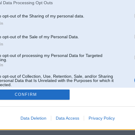
l Data Processing Opt Outs
o opt-out of the Sharing of my personal data.
In
o opt-out of the Sale of my Personal Data.
In
to opt-out of processing my Personal Data for Targeted
ing.
In
o opt-out of Collection, Use, Retention, Sale, and/or Sharing
ersonal Data that Is Unrelated with the Purposes for which it
lected.
Out
CONFIRM
 un nav saistīts ar
Galvena
|
Forums
|
Galerijas
|
Reģistrācija
|
Lietotaāji
|
Meklētājs
|
Reklā
Data Deletion
Data Access
Privacy Policy