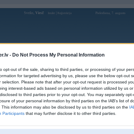
Sveiks,
Viesi!
|
Piektdiena, 7. augusts
Ienākt
Reģistrācija
Forums
Galerijas
Reģistrācija
Lietotāji
Meklētājs
.lv -
Do Not Process My Personal Information
Lietotāja roony19 profils
to opt-out of the sale, sharing to third parties, or processing of your per
formation for targeted advertising by us, please use the below opt-out s
Pēdējo reizi manīts: 12. May 2026, 20:17
r selection. Please note that after your opt-out request is processed y
eing interest-based ads based on personal information utilized by us or
Lietotājvārds:
roony19
disclosed to third parties prior to your opt-out. You may separately opt-
Ziņojumi forumā:
2
losure of your personal information by third parties on the IAB’s list of
Pēdējie ziņojumi forumā
[
]
. This information may also be disclosed by us to third parties on the
IA
Participants
that may further disclose it to other third parties.