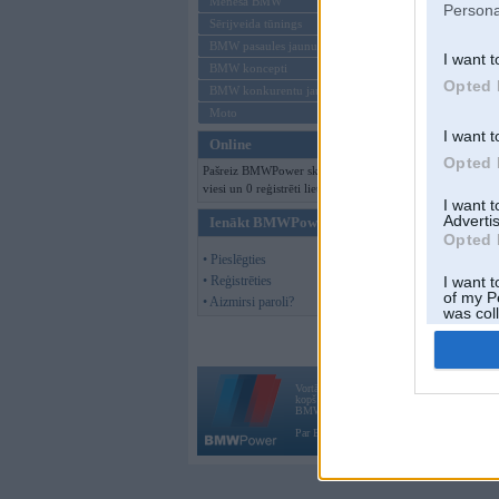
Mēneša BMW
Persona
Sērijveida tūnings
BMW pasaules jaunumi
I want t
BMW koncepti
Opted 
BMW konkurentu jaunumi
Moto
I want t
Online
Opted 
Pašreiz BMWPower skatās 269
viesi un 0 reģistrēti lietotāji.
I want 
Advertis
Ienākt BMWPower
Opted 
• Pieslēgties
• Reģistrēties
I want t
of my P
• Aizmirsi paroli?
was col
Opted 
Vortāls BMWPower.lv darbojas
kopš 2002. gada 14. maija. Tas nav auto klubs
BMW AG.
Par BMWPower
|
Kontakti
|
Reklāma