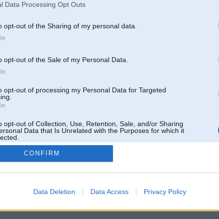
l Data Processing Opt Outs
o opt-out of the Sharing of my personal data.
In
o opt-out of the Sale of my Personal Data.
In
to opt-out of processing my Personal Data for Targeted
ing.
In
o opt-out of Collection, Use, Retention, Sale, and/or Sharing
ersonal Data that Is Unrelated with the Purposes for which it
lected.
Out
CONFIRM
 un nav saistīts ar
Galvena
|
Forums
|
Galerijas
|
Reģistrācija
|
Lietotaāji
|
Meklētājs
|
Reklā
Data Deletion
Data Access
Privacy Policy