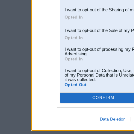
also be disclosed by us to 
I want to opt-out of the Sharing of 
Downstream Participants
th
Opted In
third parties.
I want to opt-out of the Sale of my 
Opted In
I want to opt-out of processing my 
Advertising.
Opted In
I want to opt-out of Collection, Use
of my Personal Data that Is Unrelat
it was collected.
Opted Out
CONFIRM
Data Deletion