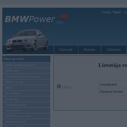
Sveiks,
Viesi!
Ie
Galvenā
Forums
Galerijas
Ziņas un raksti
Lietotāja r
BMW modeļu jaunumi
BMW testi
Tehnoloģijas & sasniegumi
BMW Latvijā
Lietotājvārds:
Offline
MINI
Ziņojumi forumā:
Rolls-Royce
Pasākumi
Vadāmības tests
Autosports
BMWPower aktuāli
Reklāmas raksti