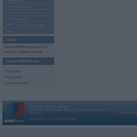
Mēneša BMW
Sērijveida tūnings
BMW pasaules jaunumi
BMW koncepti
BMW konkurentu jaunumi
Moto
Online
Pašreiz BMWPower skatās 115
viesi un 3 reģistrēti lietotāji.
Ienākt BMWPower
• Pieslēgties
• Reģistrēties
• Aizmirsi paroli?
Vortāls BMWPower.lv darbojas
kopš 2002. gada 14. maija. Tas nav auto klubs un nav saistīts ar
Galvena
|
Fo
BMW AG.
Par BMWPower
|
Kontakti
|
Reklāma