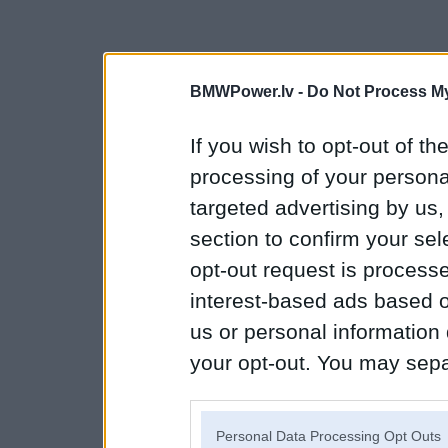
BMWPower.lv -
Do Not Process My
If you wish to opt-out of the
processing of your personal
targeted advertising by us
section to confirm your sel
opt-out request is proces
interest-based ads based o
us or personal information d
your opt-out. You may separ
disclosure of your personal
IAB’s list of downstream pa
Personal Data Processing Opt Outs