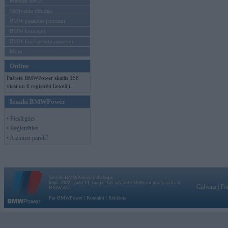
Mēneša BMW
Sērijveida tūnings
BMW pasaules jaunumi
BMW koncepti
BMW konkurentu jaunumi
Moto
Online
Pašreiz BMWPower skatās 158
viesi un 6 reģistrēti lietotāji.
Ienākt BMWPower
• Pieslēgties
• Reģistrēties
• Aizmirsi paroli?
Vortāls BMWPower.lv darbojas
kopš 2002. gada 14. maija. Tas nav auto klubs un nav saistīts ar
Galvena
|
Fo
BMW AG.
Par BMWPower
|
Kontakti
|
Reklāma