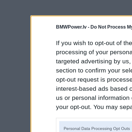
BMWPower.lv -
Do Not Process My
If you wish to opt-out of the
processing of your personal
targeted advertising by us
section to confirm your sel
opt-out request is proces
interest-based ads based o
us or personal information d
your opt-out. You may separ
disclosure of your personal
IAB’s list of downstream pa
Personal Data Processing Opt Outs