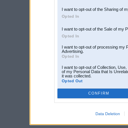
also be disclosed by us to 
I want to opt-out of the Sharing of 
Downstream Participants
th
Opted In
third parties.
I want to opt-out of the Sale of my 
Opted In
I want to opt-out of processing my 
Advertising.
Opted In
I want to opt-out of Collection, Use
of my Personal Data that Is Unrelat
it was collected.
Opted Out
CONFIRM
Data Deletion