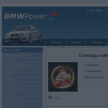
Sveiks,
Viesi!
Ie
Galvenā
Forums
Galerijas
Ziņas un raksti
Lietotāja roht
BMW modeļu jaunumi
BMW testi
Tehnoloģijas & sasniegumi
Lietotājvārds:
BMW Latvijā
Nodarbošanās:
MINI
Ziņojumi forumā:
Rolls-Royce
Pasākumi
Vadāmības tests
Autosports
Offline
BMWPower aktuāli
Reklāmas raksti