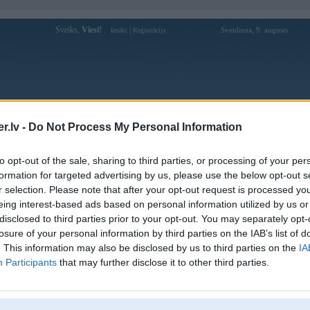
Sveiks,
Viesi!
|
Svetdiena, 9. augusts
Ienākt
Reģistrācija
Forums
Galerijas
Reģistrācija
Lietotāji
Meklētājs
.lv -
Do Not Process My Personal Information
Lietotāja robnik3 profils
to opt-out of the sale, sharing to third parties, or processing of your per
formation for targeted advertising by us, please use the below opt-out s
Pēdējo reizi manīts: 23. Oct 2025, 22:03
r selection. Please note that after your opt-out request is processed y
eing interest-based ads based on personal information utilized by us or
Lietotājvārds:
robnik3
disclosed to third parties prior to your opt-out. You may separately opt-
Pilsēta:
Rīga
losure of your personal information by third parties on the IAB’s list of
Ziņojumi forumā:
36
. This information may also be disclosed by us to third parties on the
IA
Participants
that may further disclose it to other third parties.
Pēdējie ziņojumi forumā
[
]