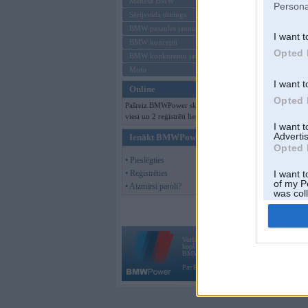
Mēneša BMW
Persona
Sērijveida tūnings
BMW pasaules jaunumi
I want t
BMW koncepti
Opted 
BMW konkurentu jaunumi
Moto
I want t
Online
Opted 
Pašreiz BMWPower skatās 108
viesi un 2 reģistrēti lietotāji.
I want 
Advertis
Ienākt BMWPower
Opted 
• Pieslēgties
• Reģistrēties
I want t
of my P
• Aizmirsi paroli?
was col
Opted 
Vortāls BMWPower.lv darbojas
kopš 2002. gada 14. maija. Tas nav auto klubs
BMW AG.
Par BMWPower
|
Kontakti
|
Reklāma