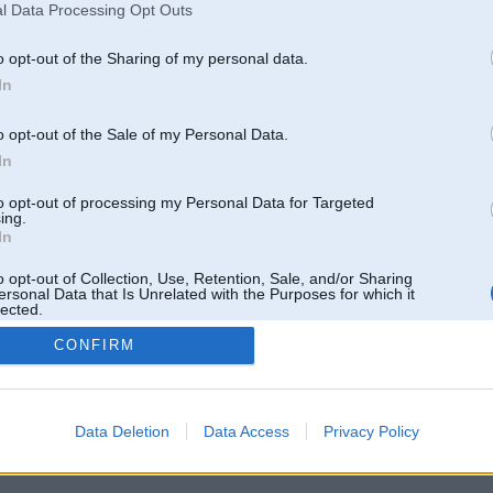
l Data Processing Opt Outs
o opt-out of the Sharing of my personal data.
In
o opt-out of the Sale of my Personal Data.
In
to opt-out of processing my Personal Data for Targeted
ing.
In
o opt-out of Collection, Use, Retention, Sale, and/or Sharing
ersonal Data that Is Unrelated with the Purposes for which it
lected.
Out
CONFIRM
 un nav saistīts ar
Galvena
|
Forums
|
Galerijas
|
Reģistrācija
|
Lietotaāji
|
Meklētājs
|
Reklā
Data Deletion
Data Access
Privacy Policy